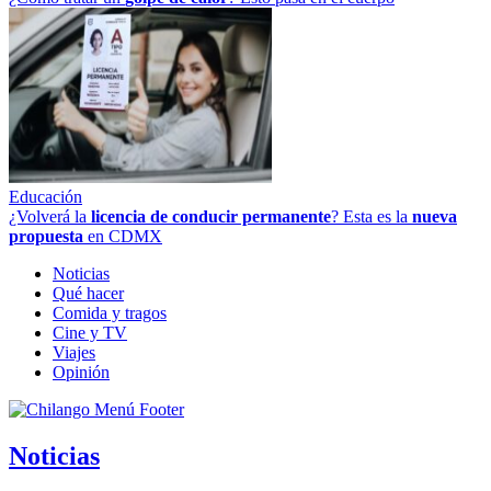
Educación
¿Volverá la
licencia de conducir permanente
? Esta es la
nueva
propuesta
en CDMX
Noticias
Qué hacer
Comida y tragos
Cine y TV
Viajes
Opinión
Noticias