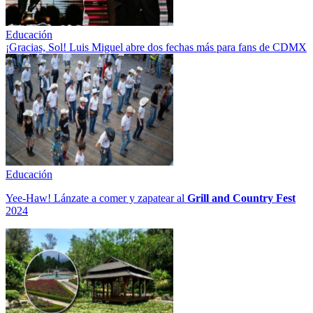
Educación
¡Gracias, Sol! Luis Miguel abre dos fechas más para fans de CDMX
Educación
Yee-Haw! Lánzate a comer y zapatear al
Grill and Country Fest
2024