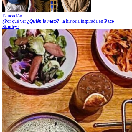
Educación
¿Por qué ver
¿Quién lo mató?
, la historia inspirada en
Paco
Stanley
?