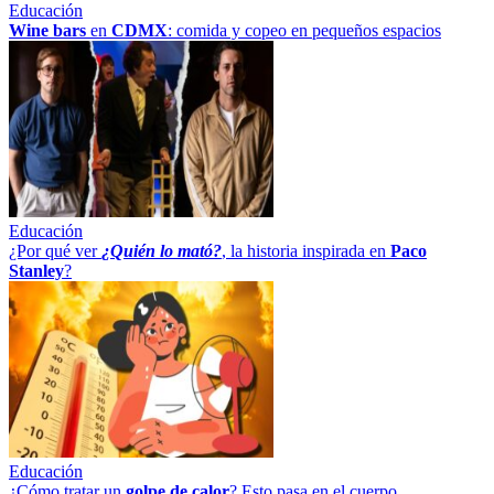
Educación
Wine bars
en
CDMX
: comida y copeo en pequeños espacios
Educación
¿Por qué ver
¿Quién lo mató?
, la historia inspirada en
Paco
Stanley
?
Educación
¿Cómo tratar un
golpe
de
calor
? Esto pasa en el cuerpo