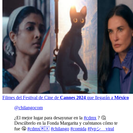
Filmes del Festival de Cine de
Cannes 2024
que llegarán a
México
@chilangocom
¿El mejor lugar para desayunar en la
#cdmx
? 🤔
Descúbrelo en la Fonda Margarita y cuéntanos cómo te
fue 🤤
#cdmx🇲🇽
#chilango
#comida
#fypシ゚viral