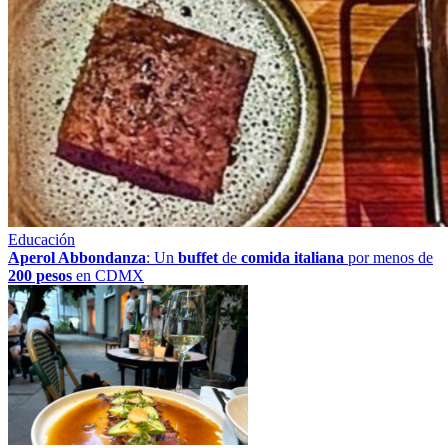
Educación
Aperol Abbondanza
: Un
buffet
de
comida italiana
por menos de
200 pesos
en CDMX