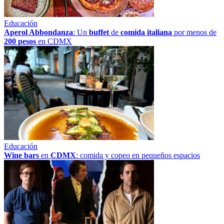
Educación
Aperol Abbondanza
: Un
buffet
de
comida italiana
por menos de
200 pesos
en CDMX
Educación
Wine bars
en
CDMX
: comida y copeo en pequeños espacios