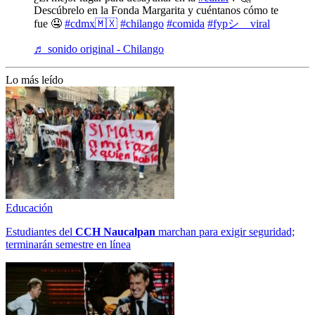
Descúbrelo en la Fonda Margarita y cuéntanos cómo te
fue 🤤
#cdmx🇲🇽
#chilango
#comida
#fypシ゚viral
♬ sonido original - Chilango
Lo más leído
Educación
Estudiantes del
CCH
Naucalpan
marchan para exigir seguridad;
terminarán semestre en línea