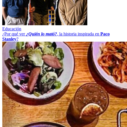
Educación
¿Por qué ver
¿Quién lo mató?
, la historia inspirada en
Paco
Stanley
?