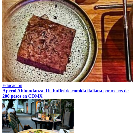
Educación
Aperol Abbondanza
: Un
buffet
de
comida italiana
por menos de
200 pesos
en CDMX