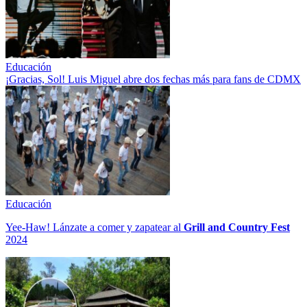
Educación
¡Gracias, Sol! Luis Miguel abre dos fechas más para fans de CDMX
Educación
Yee-Haw! Lánzate a comer y zapatear al
Grill and Country Fest
2024