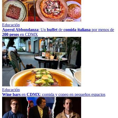
Educación
Aperol Abbondanza
: Un
buffet
de
comida italiana
por menos de
200 pesos
en CDMX
Educación
Wine bars
en
CDMX
: comida y copeo en pequeños espacios