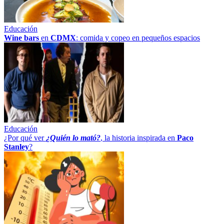
Educación
Wine bars
en
CDMX
: comida y copeo en pequeños espacios
Educación
¿Por qué ver
¿Quién lo mató?
, la historia inspirada en
Paco
Stanley
?