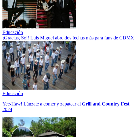
Educación
¡Gracias, Sol! Luis Miguel abre dos fechas más para fans de CDMX
Educación
Yee-Haw! Lánzate a comer y zapatear al
Grill and Country Fest
2024