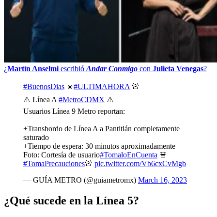
¿
Martín Anselmi
escribió
Andar Conmigo
con
Julieta Venegas
?
#BuenosDias
☀️
#ULTIMAHORA
🚨
⚠️ Línea A
#MetroCDMX
⚠️
Usuarios Línea 9 Metro reportan:
+Transbordo de Línea A a Pantitlán completamente
saturado
+Tiempo de espera: 30 minutos aproximadamente
Foto: Cortesía de usuario
#TomaloEnCuenta
🚨
#TomaPrecauciones
🚨
pic.twitter.com/Vb6cxCvMgb
— GUÍA METRO (@guiametromx)
March 16, 2023
¿Qué sucede en la Línea 5?