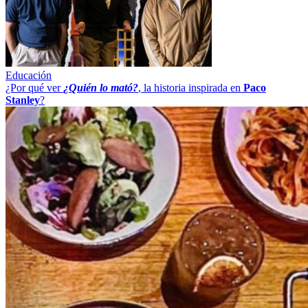
Educación
¿Por qué ver
¿Quién lo mató?
, la historia inspirada en
Paco
Stanley
?