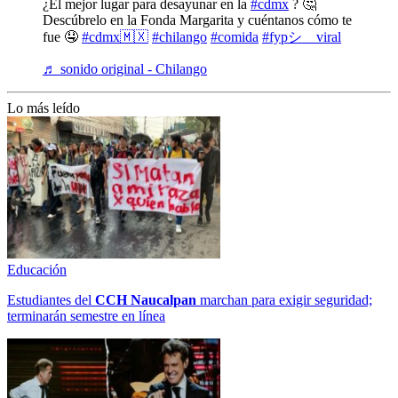
¿El mejor lugar para desayunar en la
#cdmx
? 🤔
Descúbrelo en la Fonda Margarita y cuéntanos cómo te
fue 🤤
#cdmx🇲🇽
#chilango
#comida
#fypシ゚viral
♬ sonido original - Chilango
Lo más leído
Educación
Estudiantes del
CCH
Naucalpan
marchan para exigir seguridad;
terminarán semestre en línea