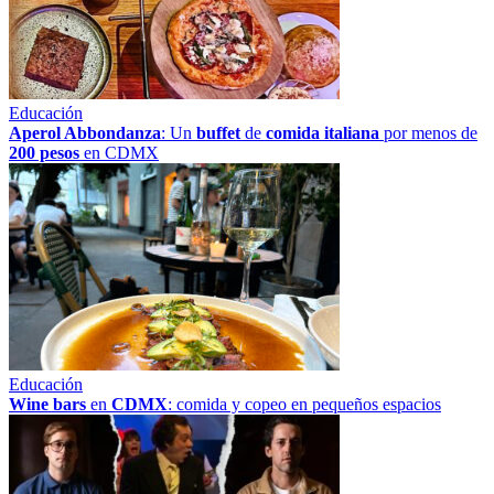
Educación
Aperol Abbondanza
: Un
buffet
de
comida italiana
por menos de
200 pesos
en CDMX
Educación
Wine bars
en
CDMX
: comida y copeo en pequeños espacios