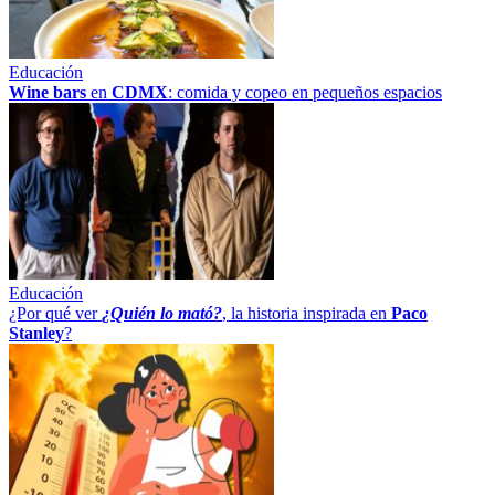
Educación
Wine bars
en
CDMX
: comida y copeo en pequeños espacios
Educación
¿Por qué ver
¿Quién lo mató?
, la historia inspirada en
Paco
Stanley
?