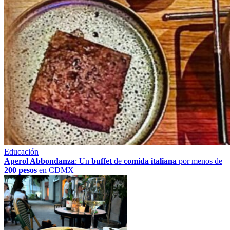
Educación
Aperol Abbondanza
: Un
buffet
de
comida italiana
por menos de
200 pesos
en CDMX