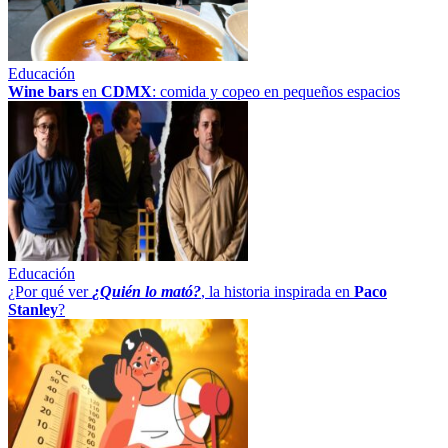
Educación
Wine bars
en
CDMX
: comida y copeo en pequeños espacios
Educación
¿Por qué ver
¿Quién lo mató?
, la historia inspirada en
Paco
Stanley
?