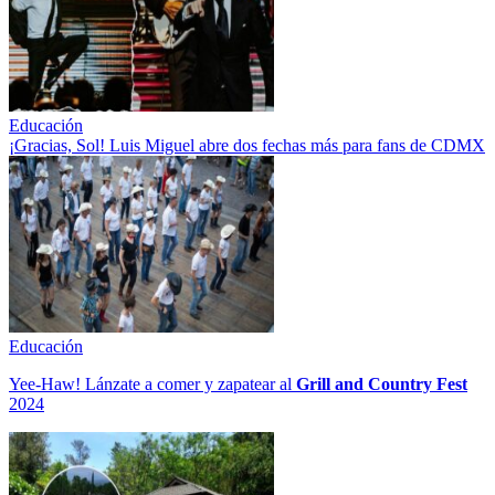
Educación
¡Gracias, Sol! Luis Miguel abre dos fechas más para fans de CDMX
Educación
Yee-Haw! Lánzate a comer y zapatear al
Grill and Country Fest
2024