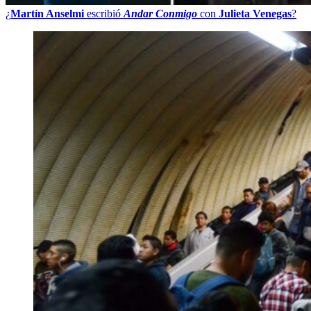
¿
Martín Anselmi
escribió
Andar Conmigo
con
Julieta Venegas
?