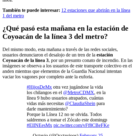
También te puede interesar:
12 estaciones que abrirán en la línea
1 del metro
¿Qué pasó esta mañana en la estación de
Coyoacán de la línea 3 del metro?
Del mismo modo, esta mañana a través de las redes sociales,
usuarios denunciaron el desalojo de un tren de la
estación
Coyoacán de la línea 3
, por un presunto conato de incendio. En las
imágenes se observa a los usuarios de este transporte colectivo en el
anden mientras que elementos de la Guardia Nacional intentan
vaciar los vagones por completo ante la euforia.
#HijosDeMx
otra vez jugándose la vida
los chilangos en el
@MetroCDMX
, en la
línea 9 hubo usuarios atrapados, cuántas
vidas más necesitas
@ClaudiaShein
para
darle mantenimiento?
Porque la Línea 12 no se olvida. Todos
saldremos a tomar el Zócalo este domingp
#ElINEesMx
pic.twitter.com/vFf8CBeFKe
— Octavio (@Occtavioos)
February 25,