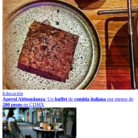
Educación
Aperol Abbondanza
: Un
buffet
de
comida italiana
por menos de
200 pesos
en CDMX