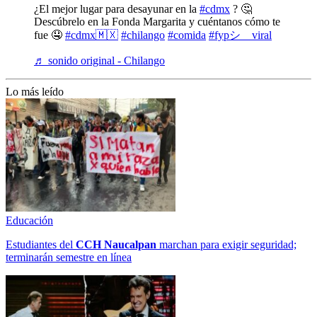
¿El mejor lugar para desayunar en la
#cdmx
? 🤔
Descúbrelo en la Fonda Margarita y cuéntanos cómo te
fue 🤤
#cdmx🇲🇽
#chilango
#comida
#fypシ゚viral
♬ sonido original - Chilango
Lo más leído
Educación
Estudiantes del
CCH
Naucalpan
marchan para exigir seguridad;
terminarán semestre en línea