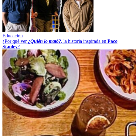
Educación
¿Por qué ver
¿Quién lo mató?
, la historia inspirada en
Paco
Stanley
?