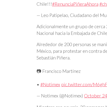
Chile!!!
#RenunciaPiñeraAhora
#ch
— Leo Patipelao, Ciudadano del M
Adicionalmente un grupo de cerca 
Nacional hacia la Embajada de Chil
Alrededor de 200 personas se manif
México, para protestar en contra de
Sebastián Piñera.
📷 Francisco Martínez
•
#Notimex
pic.twitter.com/M6gh
— Notimex (@Notimex)
October 24