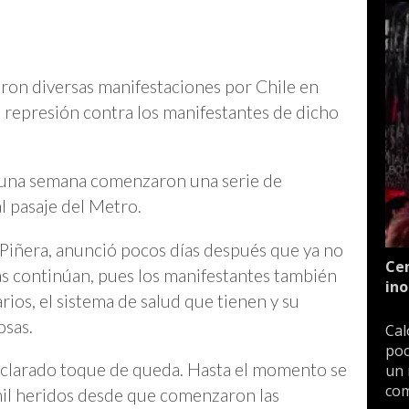
aron diversas manifestaciones por Chile en
 represión contra los manifestantes de dicho
 una semana comenzaron una serie de
l pasaje del Metro.
 Piñera, anunció pocos días después que ya no
Cen
tas continúan, pues los manifestantes también
ino
rios, el sistema de salud que tienen y su
osas.
Cal
poc
declarado toque de queda. Hasta el momento se
un 
com
mil heridos desde que comenzaron las