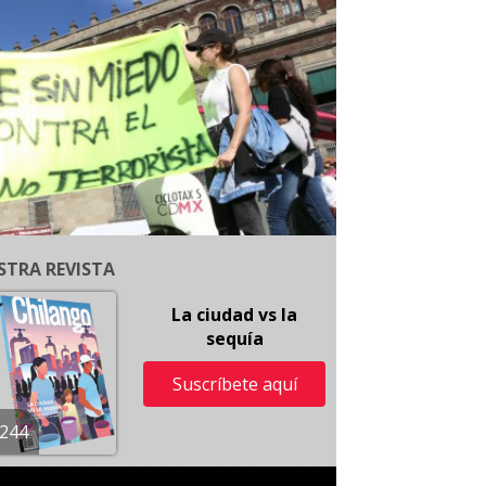
STRA REVISTA
La ciudad vs la
sequía
Suscríbete aquí
244