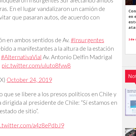
 bloquearon Insurgentes Sur afectando ambos
ras. En el lugar vandalizaron un camión de
Con
evitar que pasaran autos, de acuerdo con
en 
est
ata
ión en ambos sentidos de Av.
#Insurgentes
2 de
ebido a manifestantes a la altura de la estación
.
#AlternativaVial
Av. Antonio Delfín Madrigal
.
pic.twitter.com/uIuto8fvw8
Not
X)
October 24, 2019
que se libere a los presos políticos en Chile y
 dirigida al presidente de Chile: “Sí estamos en
estado de sitio”.
c.twitter.com/a4z8ePdbJ9