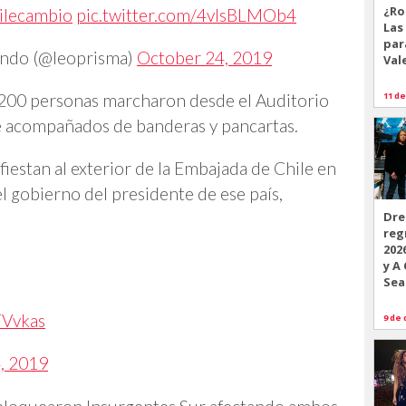
¿Ro
ilecambio
pic.twitter.com/4vlsBLMOb4
Las
par
undo (@leoprisma)
October 24, 2019
Val
11 de
200 personas marcharon desde el Auditorio
e acompañados de banderas y pancartas.
iestan al exterior de la Embajada de Chile en
l gobierno del presidente de ese país,
Dre
reg
202
y A
Sea
FVvkas
9 de 
, 2019