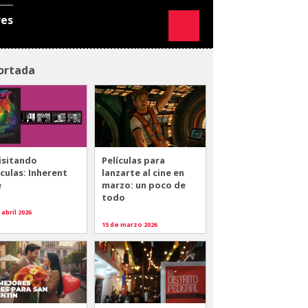
res
ortada
isitando
Películas para
ículas: Inherent
lanzarte al cine en
e
marzo: un poco de
todo
 abril 2026
15 de marzo 2026