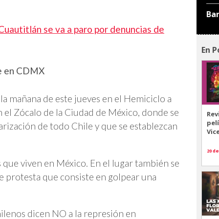
Ba
uautitlán se va a paro por denuncias de
En P
le en CDMX
a mañana de este jueves en el Hemiciclo a
n el Zócalo de la Ciudad de México, donde se
Rev
pel
itarización de todo Chile y que se establezcan
Vic
20 de
s que viven en México. En el lugar también se
de protesta que consiste en golpear una
ilenos dicen NO a la represión en