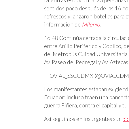
Mientras eso ocurría, 20 personas
sentidos poco después de las 16 ho
refrescos y lanzaron botellas para 
información de
Milenio
.
16:48 Continúa cerrada la circulac
entre Anillo Periférico y Copilco, d
del Metrobús Cuidad Universitaria
Av. Paseo del Pedregal y Av. Aztecas
— OVIAL_SSCCDMX (@OVIALCDM
Los manifestantes estaban exigiendo 
Ecuador; incluso traen una pancarta
guerra Piñera, contra el capital y tu 
Así seguimos en Insurgentes sur
pi