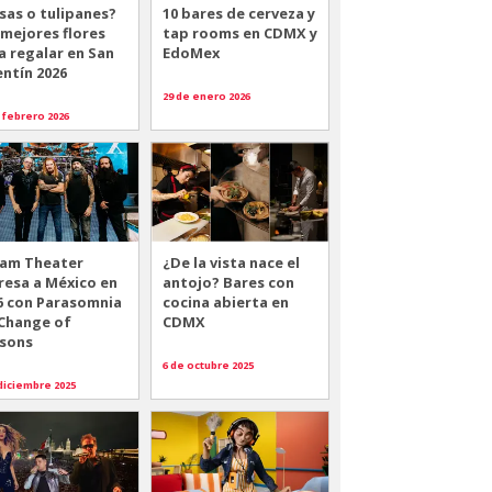
sas o tulipanes?
10 bares de cerveza y
 mejores flores
tap rooms en CDMX y
a regalar en San
EdoMex
entín 2026
29 de enero 2026
 febrero 2026
am Theater
¿De la vista nace el
resa a México en
antojo? Bares con
6 con Parasomnia
cocina abierta en
 Change of
CDMX
sons
6 de octubre 2025
diciembre 2025