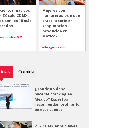
ciertos masivos
Mujeres con
el Zócalo CDMX:
hombreras, ¿de qué
os son los 10 más
trata la serie en
scados
stop-motion
producida en
México?
 septiembre 2025
6 de agosto 2025
icias
Comida
¿Dónde no debe
hacerse fracking en
México? Expertos
recomiendan prohibirlo
en esta cuenca
RTP CDMX abre nuevas