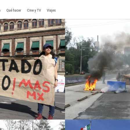
a
Qué hacer
Cine y TV
Viajes