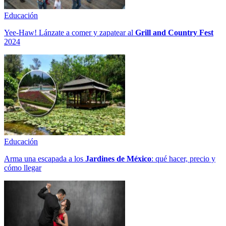
Educación
Yee-Haw! Lánzate a comer y zapatear al
Grill and Country Fest
2024
Educación
Arma una escapada a los
Jardines de México
: qué hacer, precio y
cómo llegar