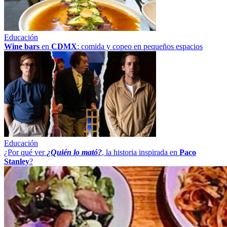
Educación
Wine bars
en
CDMX
: comida y copeo en pequeños espacios
Educación
¿Por qué ver
¿Quién lo mató?
, la historia inspirada en
Paco
Stanley
?