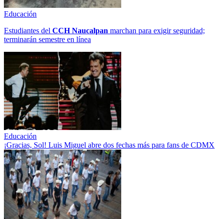
Educación
Estudiantes del
CCH
Naucalpan
marchan para exigir seguridad;
terminarán semestre en línea
Educación
¡Gracias, Sol! Luis Miguel abre dos fechas más para fans de CDMX