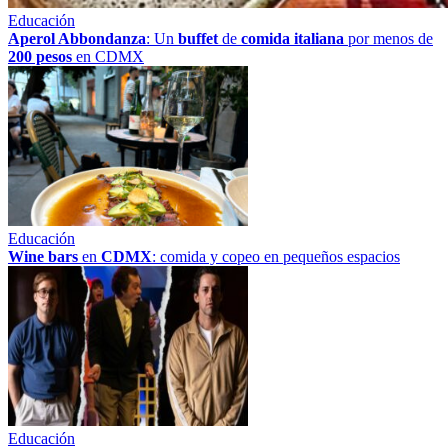
Educación
Aperol Abbondanza
: Un
buffet
de
comida italiana
por menos de
200 pesos
en CDMX
Educación
Wine bars
en
CDMX
: comida y copeo en pequeños espacios
Educación