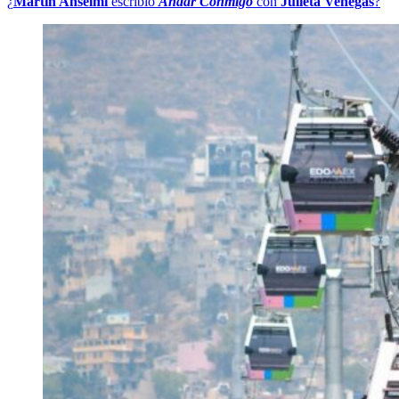
¿
Martín Anselmi
escribió
Andar Conmigo
con
Julieta Venegas
?