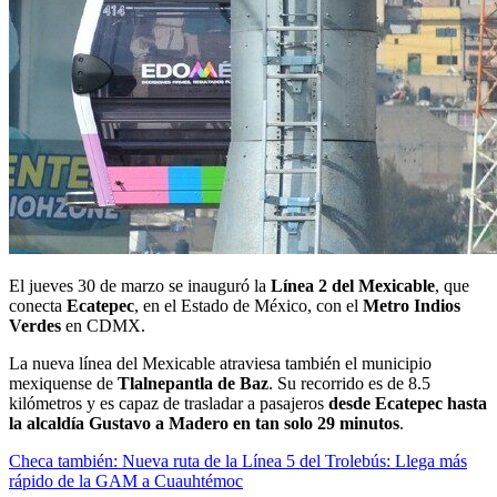
El jueves 30 de marzo se inauguró la
Línea 2 del Mexicable
, que
conecta
Ecatepec
, en el Estado de México, con el
Metro Indios
Verdes
en CDMX.
La nueva línea del Mexicable atraviesa también el municipio
mexiquense de
Tlalnepantla de Baz
. Su recorrido es de 8.5
kilómetros y es capaz de trasladar a pasajeros
desde Ecatepec hasta
la alcaldía Gustavo a Madero en tan solo 29 minutos
.
Checa también: Nueva ruta de la Línea 5 del Trolebús: Llega más
rápido de la GAM a Cuauhtémoc