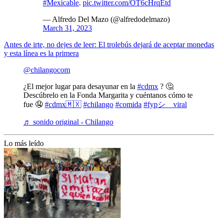
#Mexicable
.
pic.twitter.com/OT6cHrqEtd
— Alfredo Del Mazo (@alfredodelmazo)
March 31, 2023
Antes de irte, no dejes de leer: El trolebús dejará de aceptar monedas
y esta línea es la primera
@chilangocom
¿El mejor lugar para desayunar en la
#cdmx
? 🤔
Descúbrelo en la Fonda Margarita y cuéntanos cómo te
fue 🤤
#cdmx🇲🇽
#chilango
#comida
#fypシ゚viral
♬ sonido original - Chilango
Lo más leído