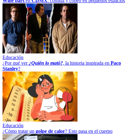
Wine bars
en
CDMX
: comida y copeo en pequeños espacios
Educación
¿Por qué ver
¿Quién lo mató?
, la historia inspirada en
Paco
Stanley
?
Educación
¿Cómo tratar un
golpe
de
calor
? Esto pasa en el cuerpo