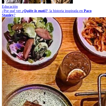
Educación
¿Por qué ver
¿Quién lo mató?
, la historia inspirada en
Paco
Stanley
?