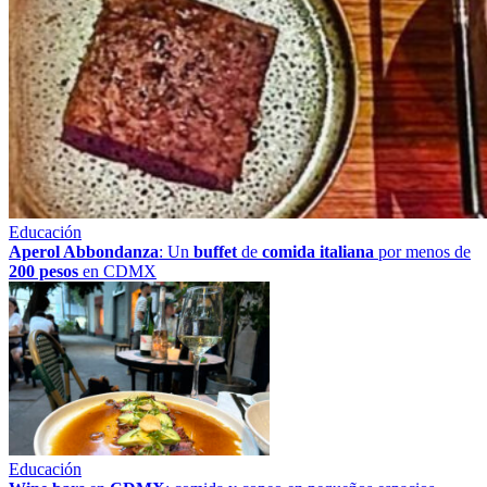
Educación
Aperol Abbondanza
: Un
buffet
de
comida italiana
por menos de
200 pesos
en CDMX
Educación