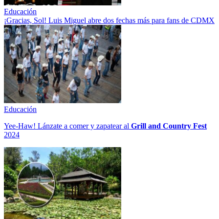
Educación
¡Gracias, Sol! Luis Miguel abre dos fechas más para fans de CDMX
Educación
Yee-Haw! Lánzate a comer y zapatear al
Grill and Country Fest
2024