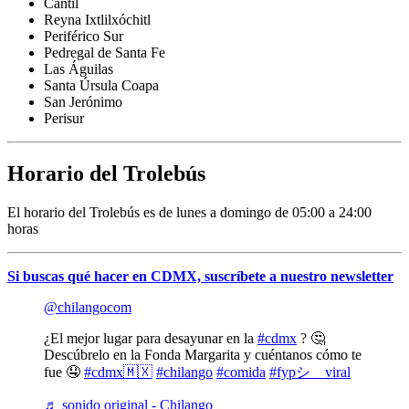
Cantil
Reyna Ixtlilxóchitl
Periférico Sur
Pedregal de Santa Fe
Las Águilas
Santa Úrsula Coapa
San Jerónimo
Perisur
Horario del Trolebús
El horario del Trolebús es de lunes a domingo de 05:00 a 24:00
horas
Si buscas qué hacer en CDMX, suscríbete a nuestro newsletter
@chilangocom
¿El mejor lugar para desayunar en la
#cdmx
? 🤔
Descúbrelo en la Fonda Margarita y cuéntanos cómo te
fue 🤤
#cdmx🇲🇽
#chilango
#comida
#fypシ゚viral
♬ sonido original - Chilango