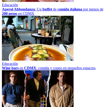
Educación
Aperol Abbondanza
: Un
buffet
de
comida italiana
por menos de
200 pesos
en CDMX
Educación
Wine bars
en
CDMX
: comida y copeo en pequeños espacios