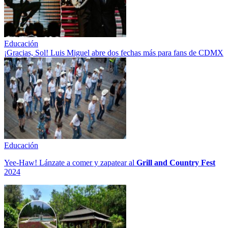
Educación
¡Gracias, Sol! Luis Miguel abre dos fechas más para fans de CDMX
Educación
Yee-Haw! Lánzate a comer y zapatear al
Grill and Country Fest
2024