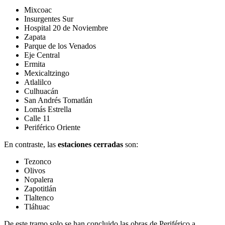
Mixcoac
Insurgentes Sur
Hospital 20 de Noviembre
Zapata
Parque de los Venados
Eje Central
Ermita
Mexicaltzingo
Atlalilco
Culhuacán
San Andrés Tomatlán
Lomás Estrella
Calle 11
Periférico Oriente
En contraste, las
estaciones cerradas
son:
Tezonco
Olivos
Nopalera
Zapotitlán
Tlaltenco
Tláhuac
De este tramo solo se han concluido las obras de Periférico a