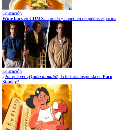
Educación
Wine bars
en
CDMX
: comida y copeo en pequeños espacios
Educación
¿Por qué ver
¿Quién lo mató?
, la historia inspirada en
Paco
Stanley
?