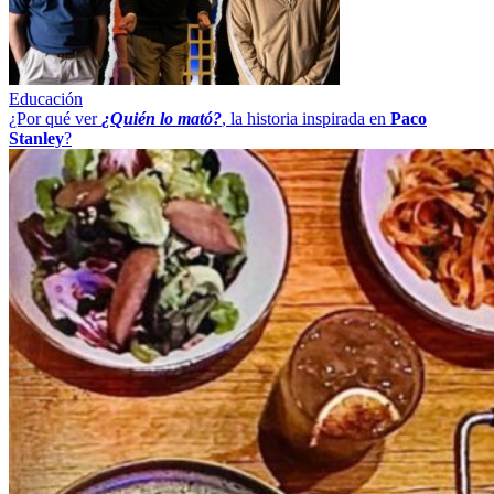
Educación
¿Por qué ver
¿Quién lo mató?
, la historia inspirada en
Paco
Stanley
?