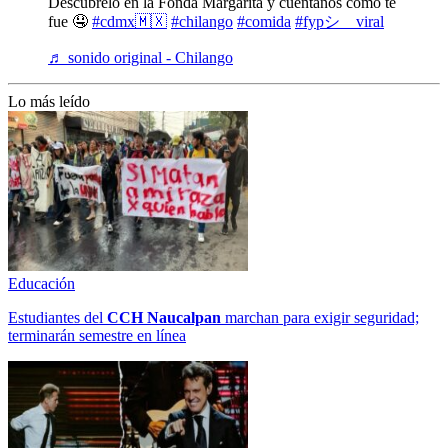
Descúbrelo en la Fonda Margarita y cuéntanos cómo te
fue 🤤
#cdmx🇲🇽
#chilango
#comida
#fypシ゚viral
♬ sonido original - Chilango
Lo más leído
Educación
Estudiantes del
CCH
Naucalpan
marchan para exigir seguridad;
terminarán semestre en línea