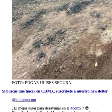
FOTO: EDGAR ULISES SEGURA
Si buscas qué hacer en CDMX, suscríbete a nuestro newsletter
@chilangocom
¿El mejor lugar para desayunar en la
#cdmx
? 🤔