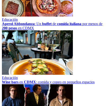
Educación
Aperol Abbondanza
: Un
buffet
de
comida italiana
por menos de
200 pesos
en CDMX
Educación
Wine bars
en
CDMX
: comida y copeo en pequeños espacios