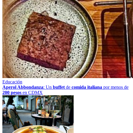
Educación
Aperol Abbondanza
: Un
buffet
de
comida italiana
por menos de
200 pesos
en CDMX