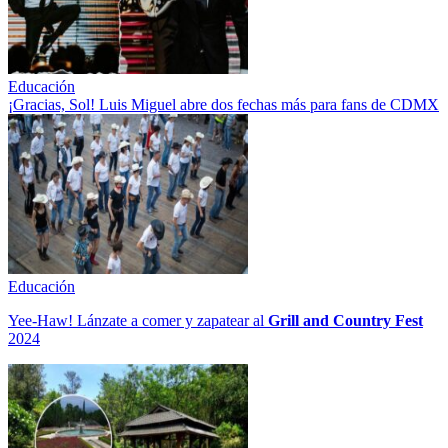
Educación
¡Gracias, Sol! Luis Miguel abre dos fechas más para fans de CDMX
Educación
Yee-Haw! Lánzate a comer y zapatear al
Grill and Country Fest
2024