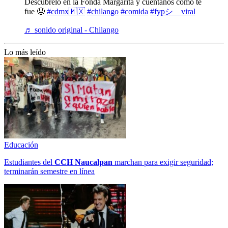
Descúbrelo en la Fonda Margarita y cuéntanos cómo te
fue 🤤
#cdmx🇲🇽
#chilango
#comida
#fypシ゚viral
♬ sonido original - Chilango
Lo más leído
Educación
Estudiantes del
CCH
Naucalpan
marchan para exigir seguridad;
terminarán semestre en línea