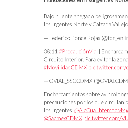
Bajo puente anegado peligrosament
Insurgentes Norte y Calzada Vallej
— Federico Ponce Rojas (@fpr_enli
08:11
#PrecauciónVial
| Encharcami
Circuito Interior. Para evitar la zon
#MovilidadCDMX
pic.twitter.com
— OVIAL_SSCCDMX (@OVIALCDM
Encharcamientos sobre av prolongac
precauciones por los que circulan po
Insurgentes.
@AlcCuauhtemocMx
@SacmexCDMX
pic.twitter.com/