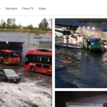
a
Qué hacer
Cine y TV
Viajes