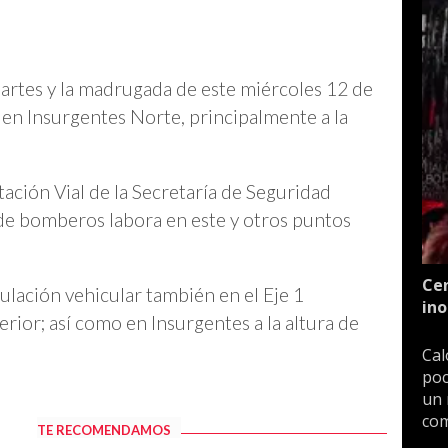
 martes y la madrugada de este miércoles 12 de
 en Insurgentes Norte, principalmente a la
ación Vial de la Secretaría de Seguridad
 de bomberos labora en este y otros puntos
Cen
ulación vehicular también en el Eje 1
ino
terior; así como en Insurgentes a la altura de
Cal
poc
un 
com
TE RECOMENDAMOS