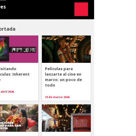
res
ortada
isitando
Películas para
ículas: Inherent
lanzarte al cine en
e
marzo: un poco de
todo
 abril 2026
15 de marzo 2026