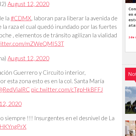
l2)
August 12, 2020
Con
en 
e la
#CDMX
, laboran para liberar la avenida de
est
ata
 la raza el cual quedó inundado por las fuertes
noche , elementos de tránsito agilizan la vialidad
2 de
twitter.com/mZWeQMI53T
na)
August 12, 2020
ión Guerrero y Circuito interior,
Not
r esta zona esto es en la col. Santa María
@RedVialRC
pic.twitter.com/cTgpHkBFFJ
12, 2020
 siempre !!! Insurgentes en el desnivel de La
ulHKYngPrX