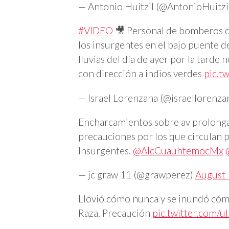
— Antonio Huitzil (@AntonioHuitzi
#VIDEO
🎥 Personal de bomberos d
los insurgentes en el bajo puente de
lluvias del día de ayer por la tarde 
con dirección a indios verdes
pic.
— Israel Lorenzana (@israellorenza
Encharcamientos sobre av prolongac
precauciones por los que circulan po
Insurgentes.
@AlcCuauhtemocMx
— jc graw 11 (@grawperez)
August 
Llovió cómo nunca y se inundó cómo
Raza. Precaución
pic.twitter.com/