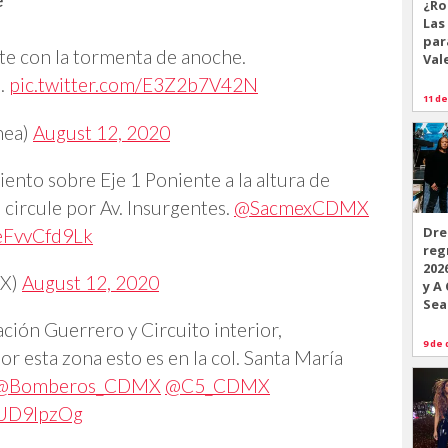
¿Ro
Las
par
e con la tormenta de anoche.
Val
o.
pic.twitter.com/E3Z2b7V42N
11 de
nea)
August 12, 2020
ento sobre Eje 1 Poniente a la altura de
a circule por Av. Insurgentes.
@SacmexCDMX
Dre
/eFvvCfd9Lk
reg
202
X)
August 12, 2020
y A
Sea
ión Guerrero y Circuito interior,
9 de 
r esta zona esto es en la col. Santa María
@Bomberos_CDMX
@C5_CDMX
VlUD9lpzOg