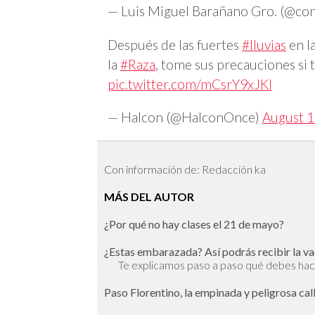
— Luis Miguel Barañano Gro. (@c
Después de las fuertes
#lluvias
en l
la
#Raza
, tome sus precauciones si t
pic.twitter.com/mCsrY9xJKl
— Halcon (@HalconOnce)
August 1
Con información de: Redacción ka
MÁS DEL AUTOR
¿Por qué no hay clases el 21 de mayo?
¿Estas embarazada? Así podrás recibir la va
Te explicamos paso a paso qué debes ha
Paso Florentino, la empinada y peligrosa c