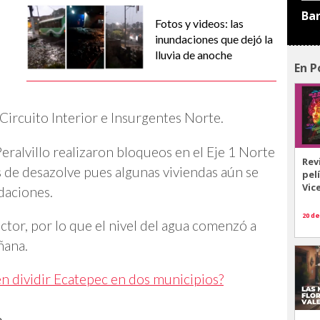
Ba
Fotos y videos: las
inundaciones que dejó la
lluvia de anoche
En P
Circuito Interior e Insurgentes Norte.
eralvillo realizaron bloqueos en el Eje 1 Norte
Rev
s de desazolve pues algunas viviendas aún se
pel
Vic
daciones.
20 de
ctor, por lo que el nivel del agua comenzó a
ñana.
en dividir Ecatepec en dos municipios?
e