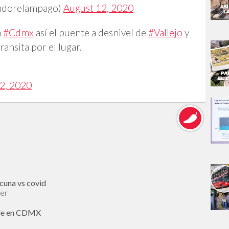
ondorelampago)
August 12, 2020
a
#Cdmx
así el puente a desnivel de
#Vallejo
y
ransita por el lugar.
2, 2020
cuna vs covid
cer
alle en CDMX