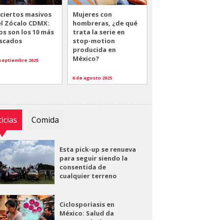
ciertos masivos
Mujeres con
el Zócalo CDMX:
hombreras, ¿de qué
os son los 10 más
trata la serie en
scados
stop-motion
producida en
México?
 septiembre 2025
6 de agosto 2025
icias
Comida
Esta pick-up se renueva
para seguir siendo la
consentida de
cualquier terreno
Ciclosporiasis en
México: Salud da