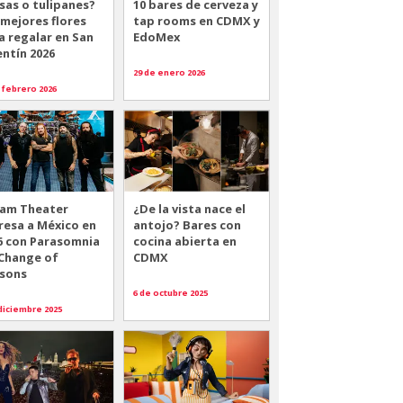
sas o tulipanes?
10 bares de cerveza y
 mejores flores
tap rooms en CDMX y
a regalar en San
EdoMex
entín 2026
29 de enero 2026
 febrero 2026
am Theater
¿De la vista nace el
resa a México en
antojo? Bares con
6 con Parasomnia
cocina abierta en
 Change of
CDMX
sons
6 de octubre 2025
diciembre 2025