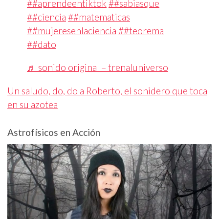
##aprendeentiktok
##sabiasque
##ciencia
##matematicas
##mujeresenlaciencia
##teorema
##dato
♬ sonido original – trenaluniverso
Un saludo, do, do a Roberto, el sonidero que toca
en su azotea
Astrofísicos en Acción