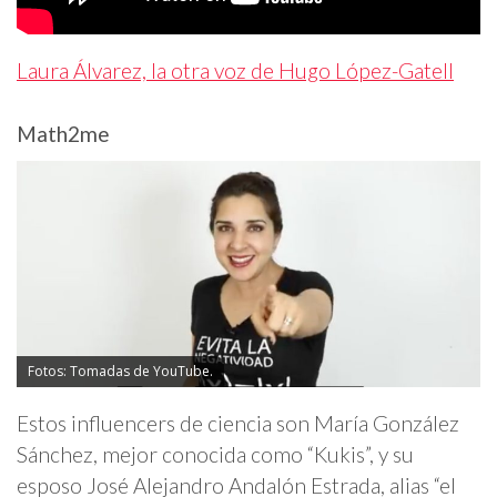
Laura Álvarez, la otra voz de Hugo López-Gatell
Math2me
Fotos: Tomadas de YouTube.
Estos influencers de ciencia son María González
Sánchez, mejor conocida como “Kukis”, y su
esposo José Alejandro Andalón Estrada, alias “el