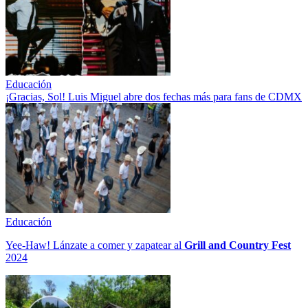
Educación
¡Gracias, Sol! Luis Miguel abre dos fechas más para fans de CDMX
Educación
Yee-Haw! Lánzate a comer y zapatear al
Grill and Country Fest
2024