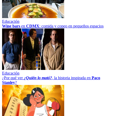
Educación
Wine bars
en
CDMX
: comida y copeo en pequeños espacios
Educación
¿Por qué ver
¿Quién lo mató?
, la historia inspirada en
Paco
Stanley
?