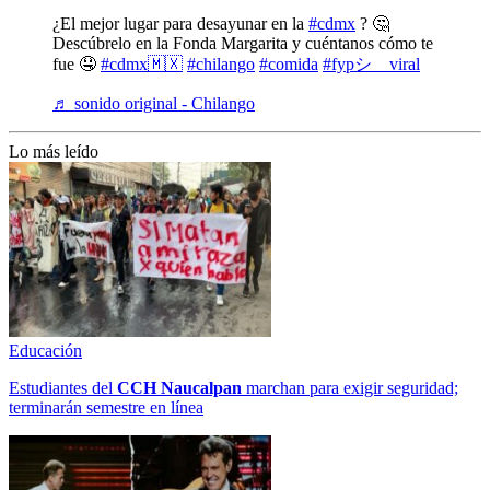
¿El mejor lugar para desayunar en la
#cdmx
? 🤔
Descúbrelo en la Fonda Margarita y cuéntanos cómo te
fue 🤤
#cdmx🇲🇽
#chilango
#comida
#fypシ゚viral
♬ sonido original - Chilango
Lo más leído
Educación
Estudiantes del
CCH
Naucalpan
marchan para exigir seguridad;
terminarán semestre en línea