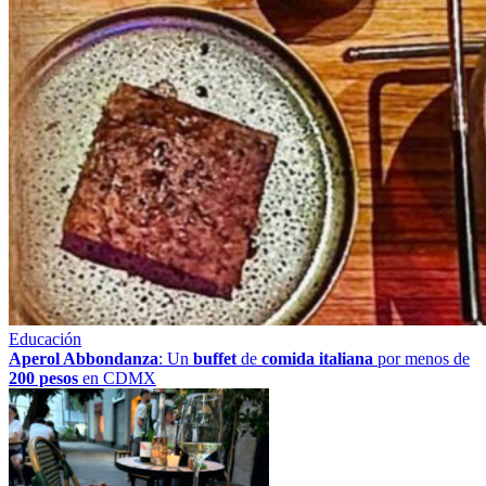
Educación
Aperol Abbondanza
: Un
buffet
de
comida italiana
por menos de
200 pesos
en CDMX