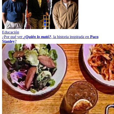
Educación
¿Por qué ver
¿Quién lo mató?
, la historia inspirada en
Paco
Stanley
?