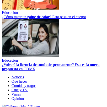
Educación
¿Cómo tratar un
golpe
de
calor
? Esto pasa en el cuerpo
Educación
¿Volverá la
licencia de conducir permanente
? Esta es la
nueva
propuesta
en CDMX
Noticias
Qué hacer
Comida y tragos
Cine y TV
Viajes
Opinión