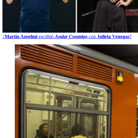
¿
Martín Anselmi
escribió
Andar Conmigo
con
Julieta Venegas
?