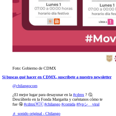
Foto: Gobierno de CDMX
Si buscas qué hacer en CDMX, suscríbete a nuestro newsletter
@chilangocom
¿El mejor lugar para desayunar en la
#cdmx
? 🤔
Descúbrelo en la Fonda Margarita y cuéntanos cómo te
fue 🤤
#cdmx🇲🇽
#chilango
#comida
#fypシ゚viral
♬ sonido original - Chilango