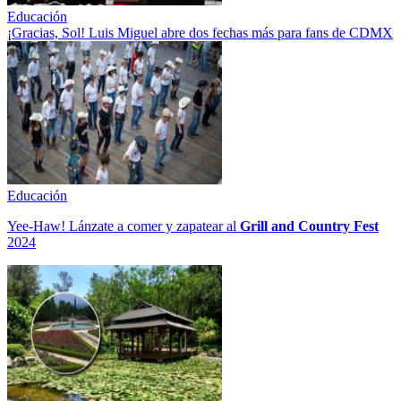
Educación
¡Gracias, Sol! Luis Miguel abre dos fechas más para fans de CDMX
Educación
Yee-Haw! Lánzate a comer y zapatear al
Grill and Country Fest
2024