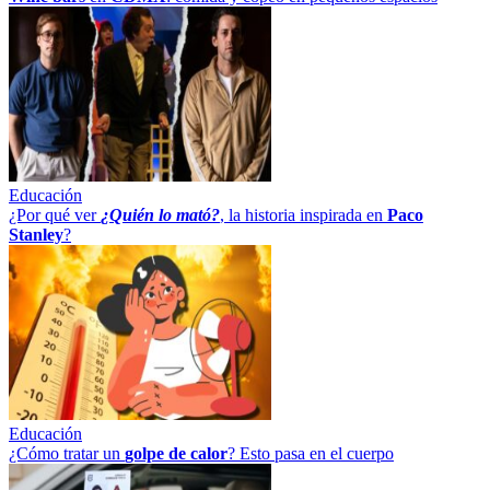
Educación
¿Por qué ver
¿Quién lo mató?
, la historia inspirada en
Paco
Stanley
?
Educación
¿Cómo tratar un
golpe
de
calor
? Esto pasa en el cuerpo