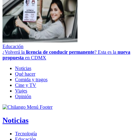
Educación
¿Volverá la
licencia de conducir permanente
? Esta es la
nueva
propuesta
en CDMX
Noticias
Qué hacer
Comida y tragos
Cine y TV
Viajes
Opinión
Noticias
Tecnología
Educación