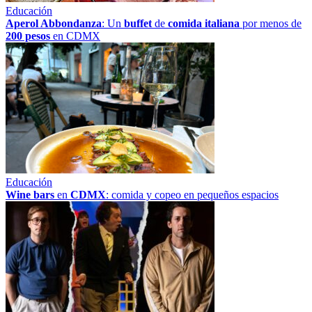
Educación
Aperol Abbondanza
: Un
buffet
de
comida italiana
por menos de
200 pesos
en CDMX
Educación
Wine bars
en
CDMX
: comida y copeo en pequeños espacios