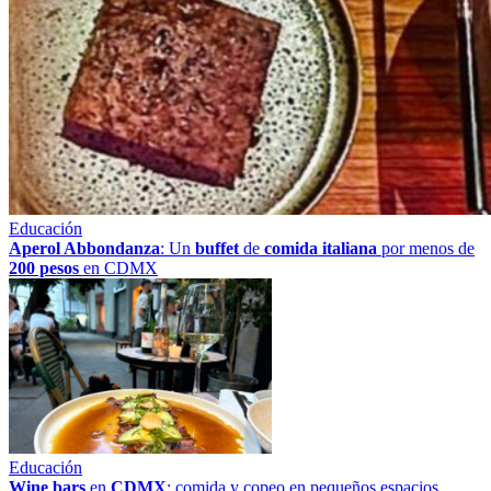
Educación
Aperol Abbondanza
: Un
buffet
de
comida italiana
por menos de
200 pesos
en CDMX
Educación
Wine bars
en
CDMX
: comida y copeo en pequeños espacios