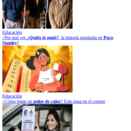
Educación
¿Por qué ver
¿Quién lo mató?
, la historia inspirada en
Paco
Stanley
?
Educación
¿Cómo tratar un
golpe
de
calor
? Esto pasa en el cuerpo