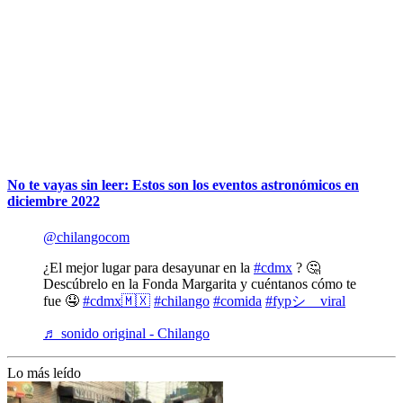
No te vayas sin leer: Estos son los eventos astronómicos en
diciembre 2022
@chilangocom
¿El mejor lugar para desayunar en la
#cdmx
? 🤔
Descúbrelo en la Fonda Margarita y cuéntanos cómo te
fue 🤤
#cdmx🇲🇽
#chilango
#comida
#fypシ゚viral
♬ sonido original - Chilango
Lo más leído