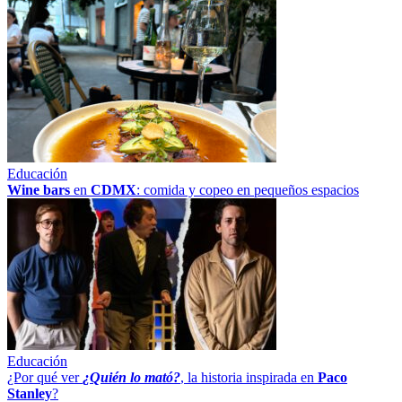
Educación
Wine bars
en
CDMX
: comida y copeo en pequeños espacios
Educación
¿Por qué ver
¿Quién lo mató?
, la historia inspirada en
Paco
Stanley
?