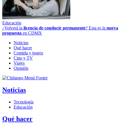
Educación
¿Volverá la
licencia de conducir permanente
? Esta es la
nueva
propuesta
en CDMX
Noticias
Qué hacer
Comida y tragos
Cine y TV
Viajes
Opinión
Noticias
Tecnología
Educación
Qué hacer