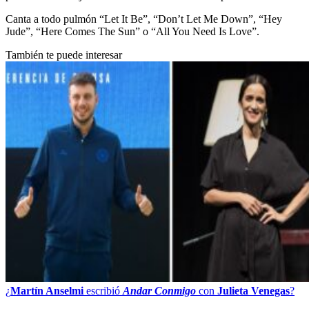
Canta a todo pulmón “Let It Be”, “Don’t Let Me Down”, “Hey
Jude”, “Here Comes The Sun” o “All You Need Is Love”.
También te puede interesar
¿
Martín Anselmi
escribió
Andar Conmigo
con
Julieta Venegas
?