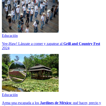
Educación
Yee-Haw! Lánzate a comer y zapatear al
Grill and Country Fest
2024
Educación
Arma una escapada a los
Jardines de México
: qué hacer, precio y