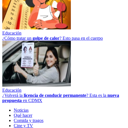
Educación
¿Cómo tratar un
golpe
de
calor
? Esto pasa en el cuerpo
Educación
¿Volverá la
licencia de conducir permanente
? Esta es la
nueva
propuesta
en CDMX
Noticias
Qué hacer
Comida y tragos
Cine y TV