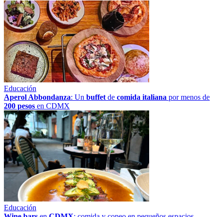
Educación
Aperol Abbondanza
: Un
buffet
de
comida italiana
por menos de
200 pesos
en CDMX
Educación
Wine bars
en
CDMX
: comida y copeo en pequeños espacios