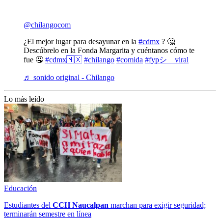
@chilangocom
¿El mejor lugar para desayunar en la
#cdmx
? 🤔
Descúbrelo en la Fonda Margarita y cuéntanos cómo te
fue 🤤
#cdmx🇲🇽
#chilango
#comida
#fypシ゚viral
♬ sonido original - Chilango
Lo más leído
Educación
Estudiantes del
CCH
Naucalpan
marchan para exigir seguridad;
terminarán semestre en línea