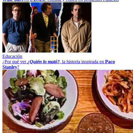
Educación
¿Por qué ver
¿Quién lo mató?
, la historia inspirada en
Paco
Stanley
?