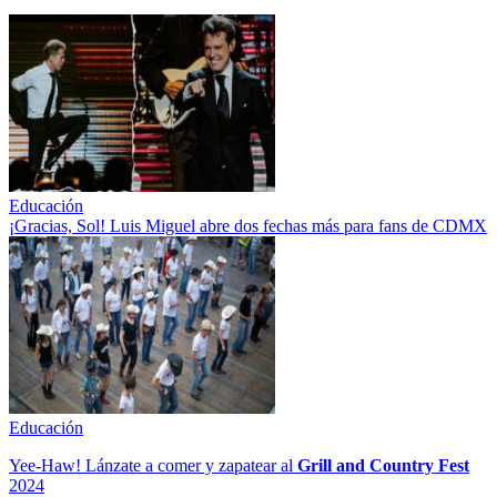
Educación
¡Gracias, Sol! Luis Miguel abre dos fechas más para fans de CDMX
Educación
Yee-Haw! Lánzate a comer y zapatear al
Grill and Country Fest
2024