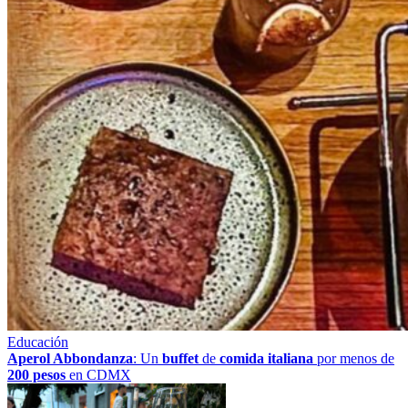
Educación
Aperol Abbondanza
: Un
buffet
de
comida italiana
por menos de
200 pesos
en CDMX