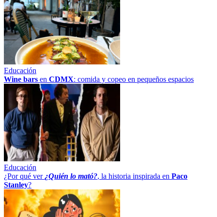
Educación
Wine bars
en
CDMX
: comida y copeo en pequeños espacios
Educación
¿Por qué ver
¿Quién lo mató?
, la historia inspirada en
Paco
Stanley
?