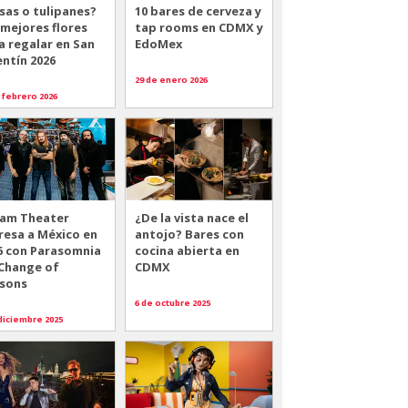
sas o tulipanes?
10 bares de cerveza y
 mejores flores
tap rooms en CDMX y
a regalar en San
EdoMex
entín 2026
29 de enero 2026
 febrero 2026
am Theater
¿De la vista nace el
resa a México en
antojo? Bares con
6 con Parasomnia
cocina abierta en
 Change of
CDMX
sons
6 de octubre 2025
diciembre 2025