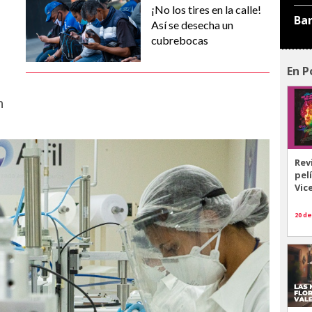
¡No los tires en la calle!
Ba
Así se desecha un
cubrebocas
En P
n
Rev
pel
Vic
20 de