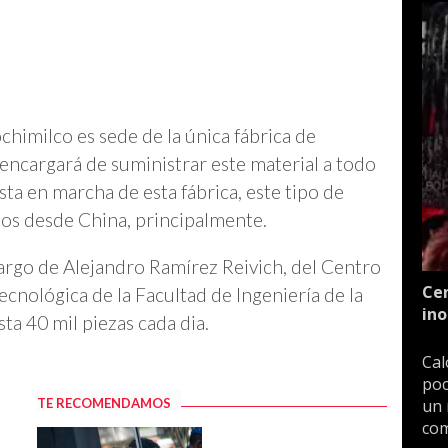
chimilco es sede de la única fábrica de
ncargará de suministrar este material a todo
esta en marcha de esta fábrica, este tipo de
dos desde China, principalmente.
 cargo de Alejandro Ramírez Reivich, del Centro
Cen
cnológica de la Facultad de Ingeniería de la
ino
a 40 mil piezas cada dia.
Cal
poc
TE RECOMENDAMOS
un 
com