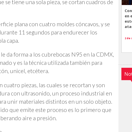
e se tiene una sola pieza, se cortan cuadros de
Con
en 
est
rficie plana con cuatro moldes cóncavos, y se
ata
 durante 11 segundos para endurecer los
2 de
la capa.
e le da forma a los cubrebocas N95 en la CDMX,
mado y es la técnica utilizada también para
ón, unicel, etcétera.
Not
cuatro piezas, las cuales se recortan y son
adura con ultrasonido, un proceso industrial en
ara unir materiales distintos en un solo objeto.
umbido que emite este proceso es lo primero que
iberando aire a presión.
a