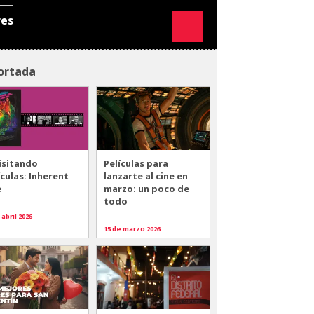
res
ortada
isitando
Películas para
ículas: Inherent
lanzarte al cine en
e
marzo: un poco de
todo
 abril 2026
15 de marzo 2026