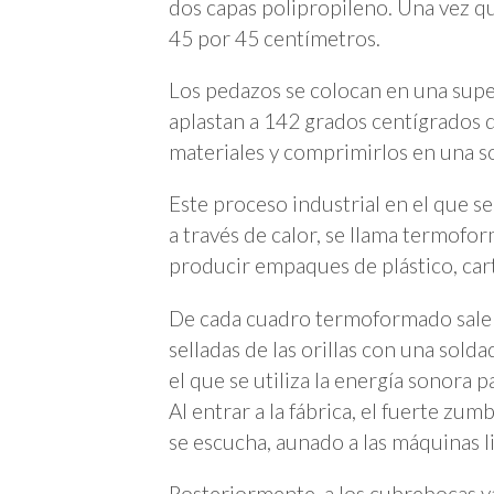
dos capas polipropileno. Una vez qu
45 por 45 centímetros.
Los pedazos se colocan en una supe
aplastan a 142 grados centígrados
materiales y comprimirlos en una so
Este proceso industrial en el que s
a través de calor, se llama termofor
producir empaques de plástico, cart
De cada cuadro termoformado salen 
selladas de las orillas con una sold
el que se utiliza la energía sonora p
Al entrar a la fábrica, el fuerte z
se escucha, aunado a las máquinas l
Posteriormente, a los cubrebocas y