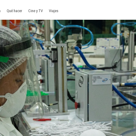
a
Qué hacer
Cine y TV
Viajes