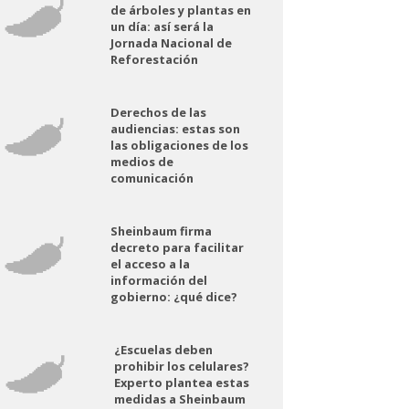
de árboles y plantas en
un día: así será la
Jornada Nacional de
Reforestación
Derechos de las
audiencias: estas son
las obligaciones de los
medios de
comunicación
Sheinbaum firma
decreto para facilitar
el acceso a la
información del
gobierno: ¿qué dice?
¿Escuelas deben
prohibir los celulares?
Experto plantea estas
medidas a Sheinbaum