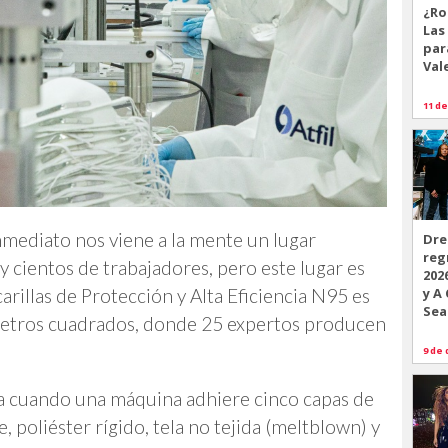
¿Ro
Las
par
Val
11 de
inmediato nos viene a la mente un lugar
Dre
reg
 cientos de trabajadores, pero este lugar es
202
y A
arillas de Protección y Alta Eficiencia N95 es
Sea
etros cuadrados, donde 25 expertos producen
9 de 
a cuando una máquina adhiere cinco capas de
, poliéster rígido, tela no tejida (meltblown) y