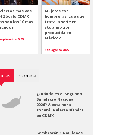
ciertos masivos
Mujeres con
el Zócalo CDMX:
hombreras, ¿de qué
os son los 10 más
trata la serie en
scados
stop-motion
producida en
México?
 septiembre 2025
6 de agosto 2025
icias
Comida
¿Cuándo es el Segundo
Simulacro Nacional
2026? A esta hora
sonará la alerta sísmica
en CDMX
Sembrarán 6.6 millones