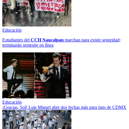
Educación
Estudiantes del
CCH
Naucalpan
marchan para exigir seguridad;
terminarán semestre en línea
Educación
¡Gracias, Sol! Luis Miguel abre dos fechas más para fans de CDMX