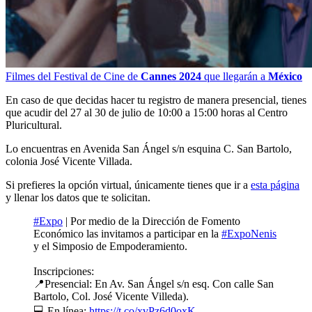
Filmes del Festival de Cine de
Cannes 2024
que llegarán a
México
En caso de que decidas hacer tu registro de manera presencial, tienes
que acudir del 27 al 30 de julio de 10:00 a 15:00 horas al Centro
Pluricultural.
Lo encuentras en Avenida San Ángel s/n esquina C. San Bartolo,
colonia José Vicente Villada.
Si prefieres la opción virtual, únicamente tienes que ir a
esta página
y llenar los datos que te solicitan.
#Expo
| Por medio de la Dirección de Fomento
Económico las invitamos a participar en la
#ExpoNenis
y el Simposio de Empoderamiento.
Inscripciones:
📍Presencial: En Av. San Ángel s/n esq. Con calle San
Bartolo, Col. José Vicente Villeda).
💻 En línea:
https://t.co/xvPz6d0oxK