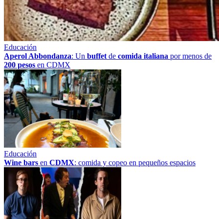
Educación
Aperol Abbondanza
: Un
buffet
de
comida italiana
por menos de
200 pesos
en CDMX
Educación
Wine bars
en
CDMX
: comida y copeo en pequeños espacios