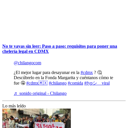
No te vayas sin leer: Paso a paso: requisitos para poner una
chelería legal en CDMX
@chilangocom
¿El mejor lugar para desayunar en la
#cdmx
? 🤔
Descúbrelo en la Fonda Margarita y cuéntanos cómo te
fue 🤤
#cdmx🇲🇽
#chilango
#comida
#fypシ゚viral
♬ sonido original - Chilango
Lo más leído