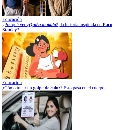
Educación
¿Por qué ver
¿Quién lo mató?
, la historia inspirada en
Paco
Stanley
?
Educación
¿Cómo tratar un
golpe
de
calor
? Esto pasa en el cuerpo