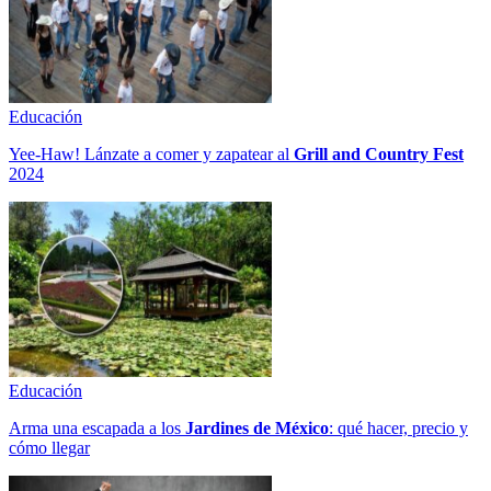
Educación
Yee-Haw! Lánzate a comer y zapatear al
Grill and Country Fest
2024
Educación
Arma una escapada a los
Jardines de México
: qué hacer, precio y
cómo llegar