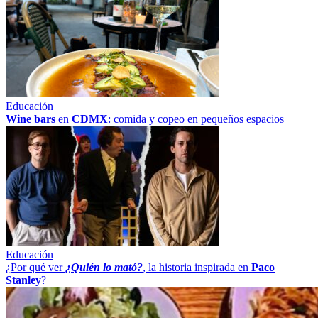
Educación
Wine bars
en
CDMX
: comida y copeo en pequeños espacios
Educación
¿Por qué ver
¿Quién lo mató?
, la historia inspirada en
Paco
Stanley
?