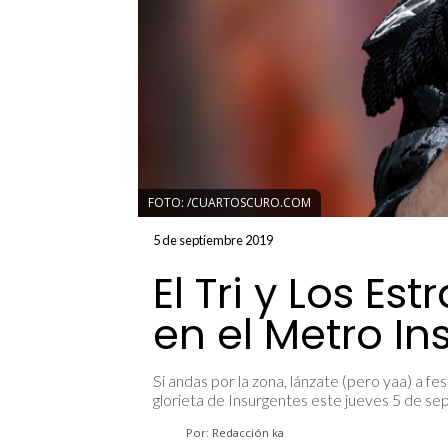
FOTO: /CUARTOSCURO.COM
5 de septiembre 2019
El Tri y Los Es
en el Metro In
Si andas por la zona, lánzate (pero yaa) a fes
glorieta de Insurgentes este jueves 5 de s
Por: Redacción ka