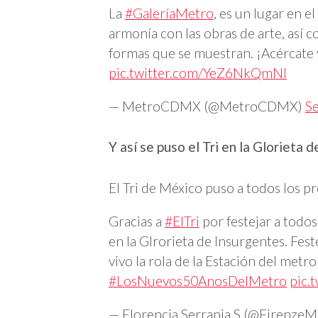
La
#GaleríaMetro
, es un lugar en e
armonía con las obras de arte, así 
formas que se muestran. ¡Acércate y
pic.twitter.com/YeZ6NkQmNI
— MetroCDMX (@MetroCDMX)
S
Y así se puso el Tri en la Glorieta 
El Tri de México puso a todos los pre
Gracias a
#ElTri
por festejar a todos
en la Glrorieta de Insurgentes. Fes
vivo la rola de la Estación del metr
#LosNuevos50AnosDelMetro
pic.
— Florencia Serrania S (@Firenze