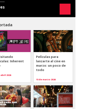
res
ortada
isitando
Películas para
ículas: Inherent
lanzarte al cine en
e
marzo: un poco de
todo
 abril 2026
15 de marzo 2026