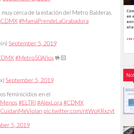
Con
, muy cerca de la estación del Metro Balderas.
en 
oCDMX
#MamáPrendeLaGrabadora
est
ata
2 de
ein)
September 5, 2019
CDMX
#Metro50Años
🤟🏻
Not
x)
September 5, 2019
los feminicidios en el
aMenos
#ELTRI
#AlexLora
#CDMX
CuidanMeViolan
pic.twitter.com/ntWoKRxzyt
ber 5, 2019