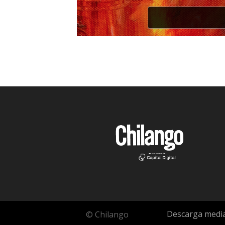
Descarga media
© Chilango