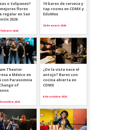
sas o tulipanes?
10 bares de cerveza y
 mejores flores
tap rooms en CDMX y
a regalar en San
EdoMex
entín 2026
29 de enero 2026
 febrero 2026
am Theater
¿De la vista nace el
resa a México en
antojo? Bares con
6 con Parasomnia
cocina abierta en
 Change of
CDMX
sons
6 de octubre 2025
diciembre 2025