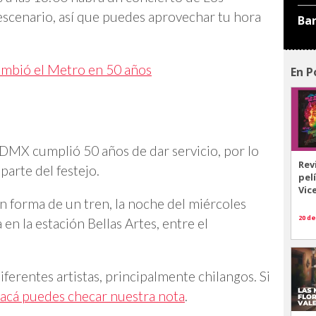
escenario, así que puedes aprovechar tu hora
Ba
cambió el Metro en 50 años
En P
CDMX cumplió 50 años de dar servicio, por lo
Rev
parte del festejo.
pel
Vic
n forma de un tren, la noche del miércoles
20 de
en la estación Bellas Artes, entre el
diferentes artistas, principalmente chilangos. Si
acá puedes checar nuestra nota
.