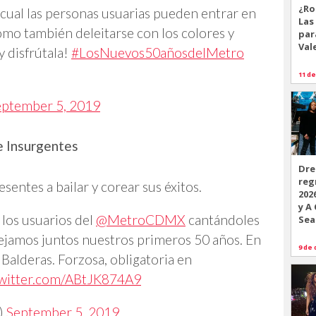
¿Ro
l cual las personas usuarias pueden entrar en
Las
como también deleitarse con los colores y
par
Val
 disfrútala!
#LosNuevos50añosdelMetro
11 de
eptember 5, 2019
de Insurgentes
Dre
reg
sentes a bailar y corear sus éxitos.
202
y A
 los usuarios del
@MetroCDMX
cantándoles
Sea
tejamos juntos nuestros primeros 50 años. En
9 de 
o Balderas. Forzosa, obligatoria en
twitter.com/ABtJK874A9
M)
September 5, 2019