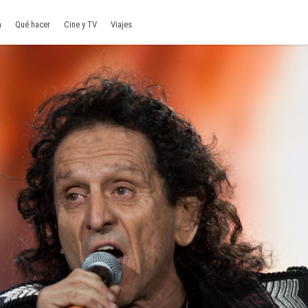
a
Qué hacer
Cine y TV
Viajes