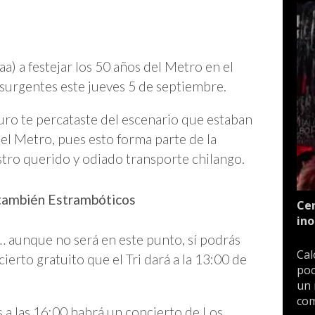
aa) a festejar los 50 años del Metro en el
Insurgentes este jueves 5 de septiembre.
uro te percataste del escenario que estaban
el Metro, pues esto forma parte de la
stro querido y odiado transporte chilango.
y también Estrambóticos
Cen
ino
… aunque no será en este punto, sí podrás
Cal
cierto gratuito que el Tri dará a la 13:00 de
poc
un 
com
s a las 16:00 habrá un concierto de Los