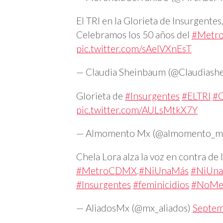
El TRI en la Glorieta de Insurgentes
Celebramos los 50 años del
#Metr
pic.twitter.com/sAelVXnEsT
— Claudia Sheinbaum (@Claudiash
Glorieta de
#Insurgentes
#ELTRI
#
pic.twitter.com/AULsMtkX7Y
— Almomento Mx (@almomento_m
Chela Lora alza la voz en contra de 
#MetroCDMX
.
#NiUnaMás
#NiUn
#Insurgentes
#feminicidios
#NoMe
— AliadosMx (@mx_aliados)
Septem