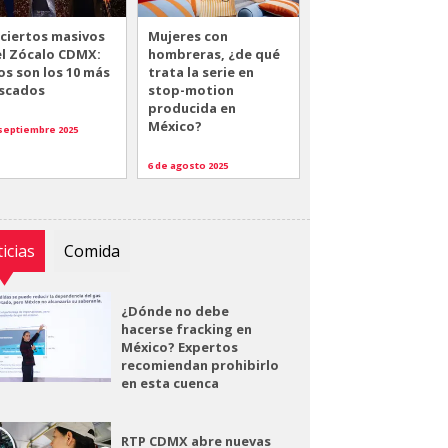
ciertos masivos
Mujeres con
el Zócalo CDMX:
hombreras, ¿de qué
os son los 10 más
trata la serie en
scados
stop-motion
producida en
México?
 septiembre 2025
6 de agosto 2025
icias
Comida
¿Dónde no debe
hacerse fracking en
México? Expertos
recomiendan prohibirlo
en esta cuenca
RTP CDMX abre nuevas