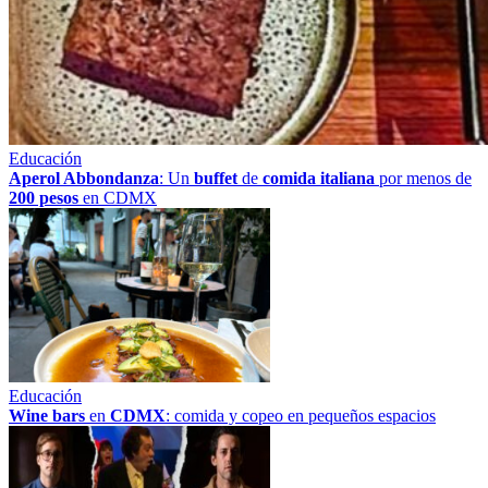
Educación
Aperol Abbondanza
: Un
buffet
de
comida italiana
por menos de
200 pesos
en CDMX
Educación
Wine bars
en
CDMX
: comida y copeo en pequeños espacios