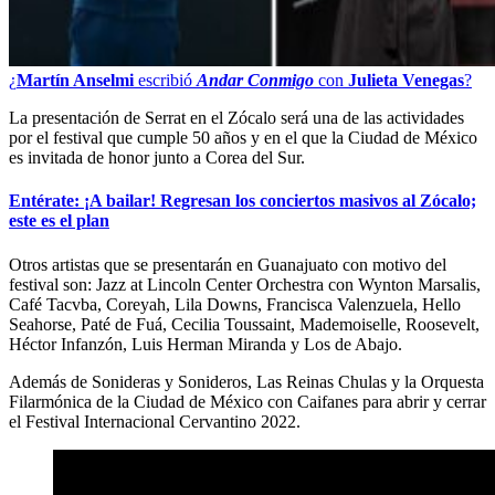
¿
Martín Anselmi
escribió
Andar Conmigo
con
Julieta Venegas
?
La presentación de Serrat en el Zócalo será una de las actividades
por el festival que cumple 50 años y en el que la Ciudad de México
es invitada de honor junto a Corea del Sur.
Entérate: ¡A bailar! Regresan los conciertos masivos al Zócalo;
este es el plan
Otros artistas que se presentarán en Guanajuato con motivo del
festival son: Jazz at Lincoln Center Orchestra con Wynton Marsalis,
Café Tacvba, Coreyah, Lila Downs, Francisca Valenzuela, Hello
Seahorse, Paté de Fuá, Cecilia Toussaint, Mademoiselle, Roosevelt,
Héctor Infanzón, Luis Herman Miranda y Los de Abajo.
Además de Sonideras y Sonideros, Las Reinas Chulas y la Orquesta
Filarmónica de la Ciudad de México con Caifanes para abrir y cerrar
el Festival Internacional Cervantino 2022.