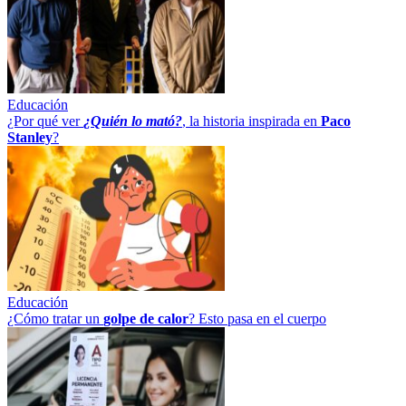
Educación
¿Por qué ver
¿Quién lo mató?
, la historia inspirada en
Paco
Stanley
?
Educación
¿Cómo tratar un
golpe
de
calor
? Esto pasa en el cuerpo