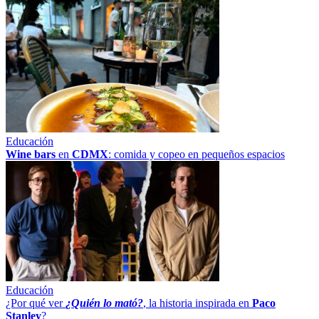
Educación
Wine bars
en
CDMX
: comida y copeo en pequeños espacios
Educación
¿Por qué ver
¿Quién lo mató?
, la historia inspirada en
Paco
Stanley
?