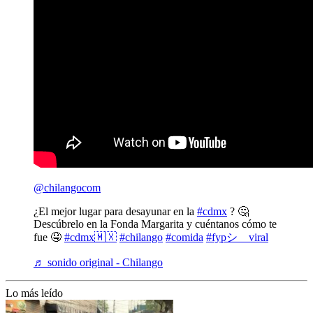
@chilangocom
¿El mejor lugar para desayunar en la
#cdmx
? 🤔
Descúbrelo en la Fonda Margarita y cuéntanos cómo te
fue 🤤
#cdmx🇲🇽
#chilango
#comida
#fypシ゚viral
♬ sonido original - Chilango
Lo más leído