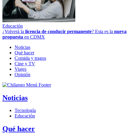
Educación
¿Volverá la
licencia de conducir permanente
? Esta es la
nueva
propuesta
en CDMX
Noticias
Qué hacer
Comida y tragos
Cine y TV
Viajes
Opinión
Noticias
Tecnología
Educación
Qué hacer