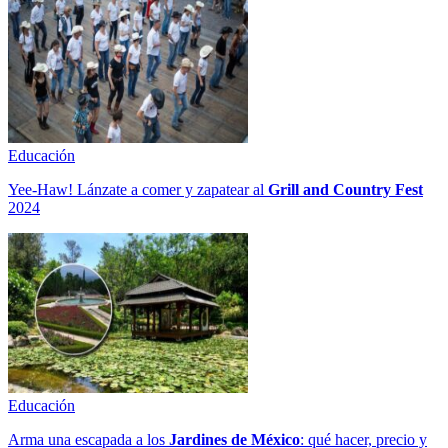
Educación
Yee-Haw! Lánzate a comer y zapatear al
Grill and Country Fest
2024
Educación
Arma una escapada a los
Jardines de México
: qué hacer, precio y