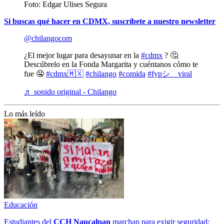
Foto: Edgar Ulises Segura
Si buscas qué hacer en CDMX, suscríbete a nuestro newsletter
@chilangocom
¿El mejor lugar para desayunar en la
#cdmx
? 🤔
Descúbrelo en la Fonda Margarita y cuéntanos cómo te
fue 🤤
#cdmx🇲🇽
#chilango
#comida
#fypシ゚viral
♬ sonido original - Chilango
Lo más leído
Educación
Estudiantes del
CCH
Naucalpan
marchan para exigir seguridad;