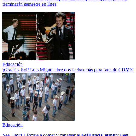
terminarán semestre en línea
Educación
¡Gracias, Sol! Luis Miguel abre dos fechas más para fans de CDMX
Educación
Yee-Haw! Lánzate a comer y zapatear al
Grill and Country Fest