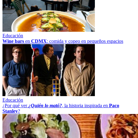
Educación
Wine bars
en
CDMX
: comida y copeo en pequeños espacios
Educación
¿Por qué ver
¿Quién lo mató?
, la historia inspirada en
Paco
Stanley
?