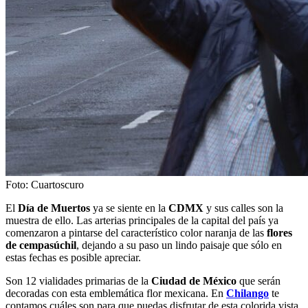
Foto: Cuartoscuro
El
Día de Muertos
ya se siente en la
CDMX
y sus calles son la
muestra de ello. Las arterias principales de la capital del país ya
comenzaron a pintarse del característico color naranja de las
flores
de cempasúchil
, dejando a su paso un lindo paisaje que sólo en
estas fechas es posible apreciar.
Son 12 vialidades primarias de la
Ciudad de México
que serán
decoradas con esta emblemática flor mexicana. En
Chilango
te
contamos cuáles son para que puedas disfrutar de esta colorida vista