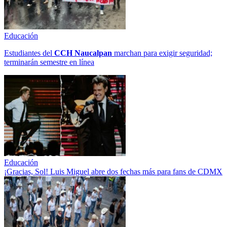
Educación
Estudiantes del
CCH
Naucalpan
marchan para exigir seguridad;
terminarán semestre en línea
Educación
¡Gracias, Sol! Luis Miguel abre dos fechas más para fans de CDMX