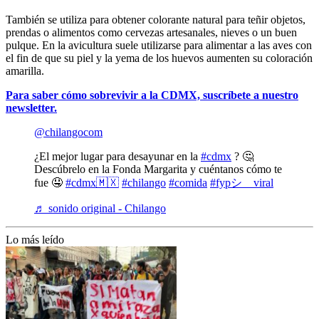
También se utiliza para obtener colorante natural para teñir objetos,
prendas o alimentos como cervezas artesanales, nieves o un buen
pulque. En la avicultura suele utilizarse para alimentar a las aves con
el fin de que su piel y la yema de los huevos aumenten su coloración
amarilla.
Para saber cómo sobrevivir a la CDMX, suscríbete a nuestro
newsletter.
@chilangocom
¿El mejor lugar para desayunar en la
#cdmx
? 🤔
Descúbrelo en la Fonda Margarita y cuéntanos cómo te
fue 🤤
#cdmx🇲🇽
#chilango
#comida
#fypシ゚viral
♬ sonido original - Chilango
Lo más leído