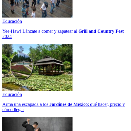
Educación
Yee-Haw! Lánzate a comer y zapatear al
Grill and Country Fest
2024
Educación
Arma una escapada a los
Jardines de México
: qué hacer, precio y
cómo llegar