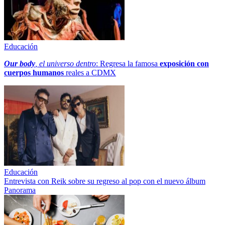
Educación
Our body
, el universo dentro
: Regresa la famosa
exposición con
cuerpos humanos
reales a CDMX
Educación
Entrevista con Reik sobre su regreso al pop con el nuevo álbum
Panorama