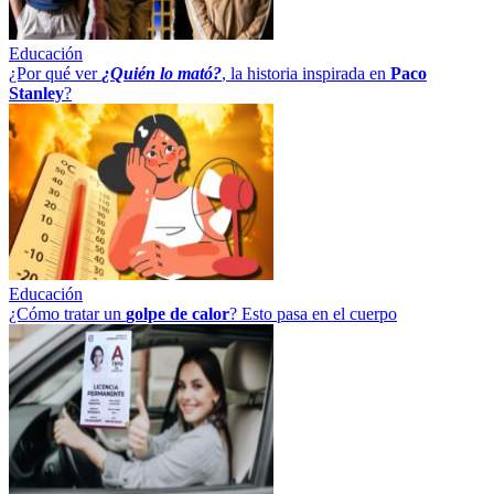
Educación
¿Por qué ver
¿Quién lo mató?
, la historia inspirada en
Paco
Stanley
?
Educación
¿Cómo tratar un
golpe
de
calor
? Esto pasa en el cuerpo