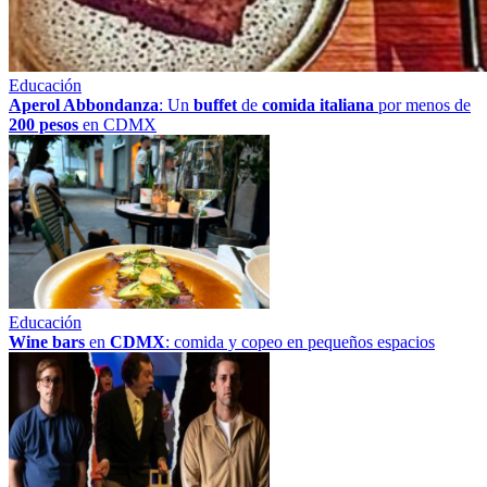
Educación
Aperol Abbondanza
: Un
buffet
de
comida italiana
por menos de
200 pesos
en CDMX
Educación
Wine bars
en
CDMX
: comida y copeo en pequeños espacios