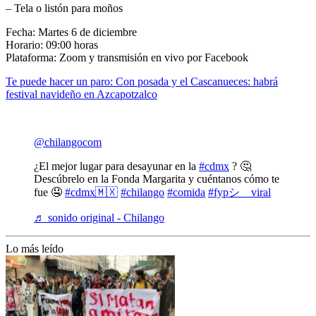
– Tela o listón para moños
Fecha: Martes 6 de diciembre
Horario: 09:00 horas
Plataforma: Zoom y transmisión en vivo por Facebook
Te puede hacer un paro: Con posada y el Cascanueces: habrá
festival navideño en Azcapotzalco
@chilangocom
¿El mejor lugar para desayunar en la
#cdmx
? 🤔
Descúbrelo en la Fonda Margarita y cuéntanos cómo te
fue 🤤
#cdmx🇲🇽
#chilango
#comida
#fypシ゚viral
♬ sonido original - Chilango
Lo más leído