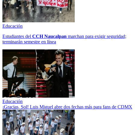
Educación
Estudiantes del
CCH
Naucalpan
marchan para exigir seguridad;
terminarán semestre en línea
Educación
¡Gracias, Sol! Luis Miguel abre dos fechas más para fans de CDMX