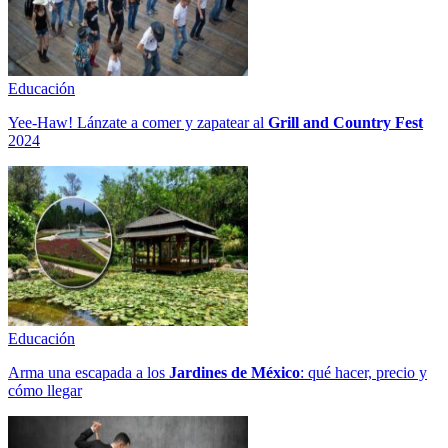
Educación
Yee-Haw! Lánzate a comer y zapatear al
Grill and Country Fest
2024
Educación
Arma una escapada a los
Jardines de México
: qué hacer, precio y
cómo llegar