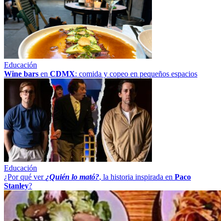
Educación
Wine bars
en
CDMX
: comida y copeo en pequeños espacios
Educación
¿Por qué ver
¿Quién lo mató?
, la historia inspirada en
Paco
Stanley
?