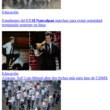
Educación
Estudiantes del
CCH
Naucalpan
marchan para exigir seguridad;
terminarán semestre en línea
Educación
¡Gracias, Sol! Luis Miguel abre dos fechas más para fans de CDMX