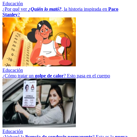
Educación
¿Por qué ver
¿Quién lo mató?
, la historia inspirada en
Paco
Stanley
?
Educación
¿Cómo tratar un
golpe
de
calor
? Esto pasa en el cuerpo
Educación
¿Volverá la
licencia de conducir permanente
? Esta es la
nueva