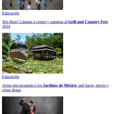
Educación
Yee-Haw! Lánzate a comer y zapatear al
Grill and Country Fest
2024
Educación
Arma una escapada a los
Jardines de México
: qué hacer, precio y
cómo llegar