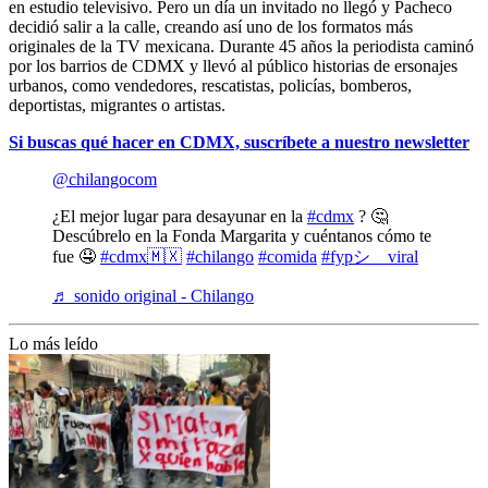
en estudio televisivo. Pero un día un invitado no llegó y Pacheco
decidió salir a la calle, creando así uno de los formatos más
originales de la TV mexicana. Durante 45 años la periodista caminó
por los barrios de CDMX y llevó al público historias de ersonajes
urbanos, como vendedores, rescatistas, policías, bomberos,
deportistas, migrantes o artistas.
Si buscas qué hacer en CDMX, suscríbete a nuestro newsletter
@chilangocom
¿El mejor lugar para desayunar en la
#cdmx
? 🤔
Descúbrelo en la Fonda Margarita y cuéntanos cómo te
fue 🤤
#cdmx🇲🇽
#chilango
#comida
#fypシ゚viral
♬ sonido original - Chilango
Lo más leído