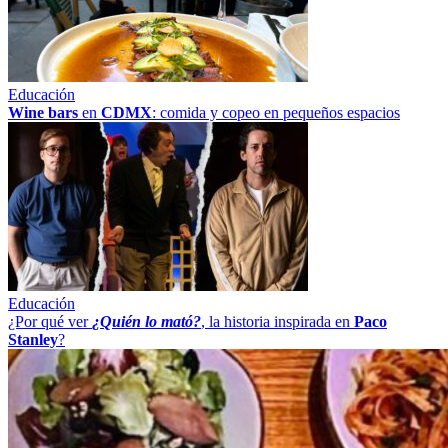
Educación
Wine bars
en
CDMX
: comida y copeo en pequeños espacios
Educación
¿Por qué ver
¿Quién lo mató?
, la historia inspirada en
Paco
Stanley
?