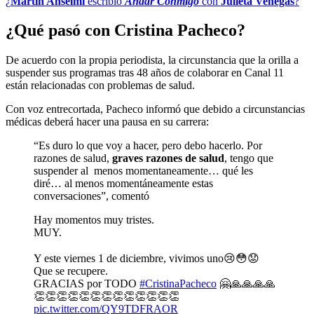
¿
Martín Anselmi
escribió
Andar Conmigo
con
Julieta Venegas
?
¿Qué pasó con Cristina Pacheco?
De acuerdo con la propia periodista, la circunstancia que la orilla a
suspender sus programas tras 48 años de colaborar en Canal 11
están relacionadas con problemas de salud.
Con voz entrecortada, Pacheco informó que debido a circunstancias
médicas deberá hacer una pausa en su carrera:
“Es duro lo que voy a hacer, pero debo hacerlo. Por
razones de salud,
graves razones de salud
, tengo que
suspender al menos momentaneamente… qué les
diré… al menos momentáneamente estas
conversaciones”, comentó
Hay momentos muy tristes.
MUY.
Y este viernes 1 de diciembre, vivimos uno😢😳😟
Que se recupere.
GRACIAS por TODO
#CristinaPacheco
🤗🙏🙏🙏🙏
👏👏👏👏👏👏👏👏👏👏👏👏👏
pic.twitter.com/QY9TDFRAOR