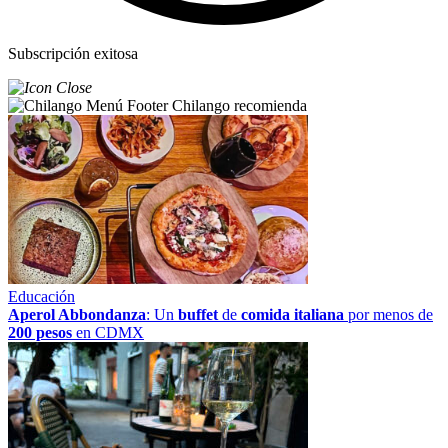
Subscripción exitosa
Chilango recomienda
Educación
Aperol Abbondanza
: Un
buffet
de
comida italiana
por menos de
200 pesos
en CDMX