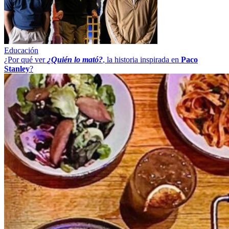
Educación
¿Por qué ver
¿Quién lo mató?
, la historia inspirada en
Paco
Stanley
?