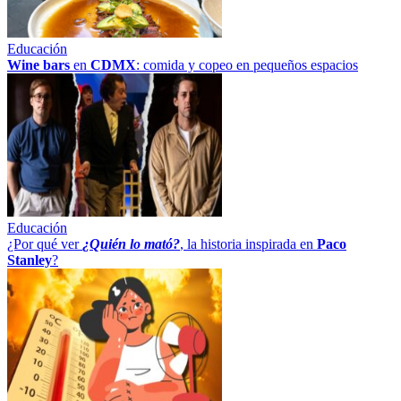
Educación
Wine bars
en
CDMX
: comida y copeo en pequeños espacios
Educación
¿Por qué ver
¿Quién lo mató?
, la historia inspirada en
Paco
Stanley
?