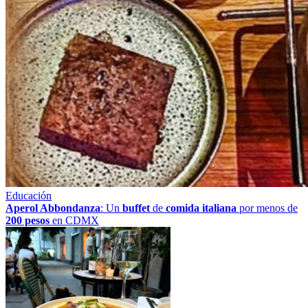
Educación
Aperol Abbondanza
: Un
buffet
de
comida italiana
por menos de
200 pesos
en CDMX