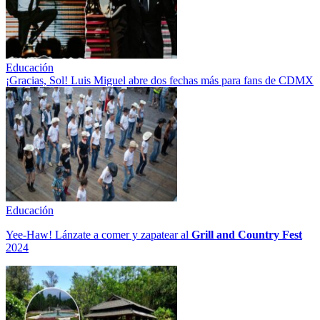
Educación
¡Gracias, Sol! Luis Miguel abre dos fechas más para fans de CDMX
Educación
Yee-Haw! Lánzate a comer y zapatear al
Grill and Country Fest
2024