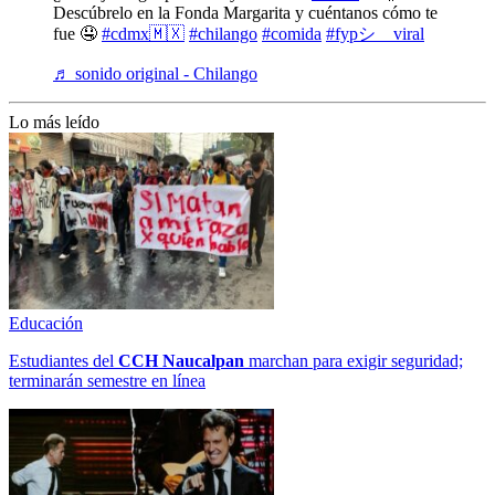
Descúbrelo en la Fonda Margarita y cuéntanos cómo te
fue 🤤
#cdmx🇲🇽
#chilango
#comida
#fypシ゚viral
♬ sonido original - Chilango
Lo más leído
Educación
Estudiantes del
CCH
Naucalpan
marchan para exigir seguridad;
terminarán semestre en línea