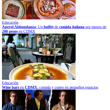
Educación
Aperol Abbondanza
: Un
buffet
de
comida italiana
por menos de
200 pesos
en CDMX
Educación
Wine bars
en
CDMX
: comida y copeo en pequeños espacios