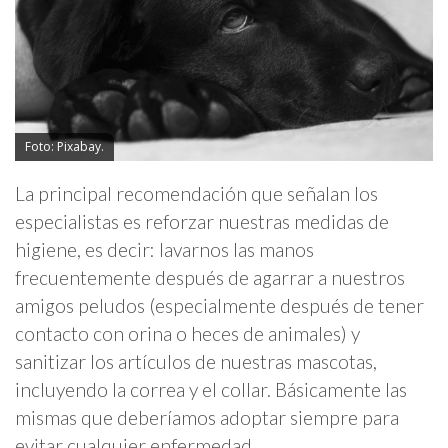
Foto: Pixabay.
La principal recomendación que señalan los
especialistas es reforzar nuestras medidas de
higiene, es decir: lavarnos las manos
frecuentemente después de agarrar a nuestros
amigos peludos (especialmente después de tener
contacto con orina o heces de animales) y
sanitizar los artículos de nuestras mascotas,
incluyendo la correa y el collar. Básicamente las
mismas que deberíamos adoptar siempre para
evitar cualquier enfermedad.