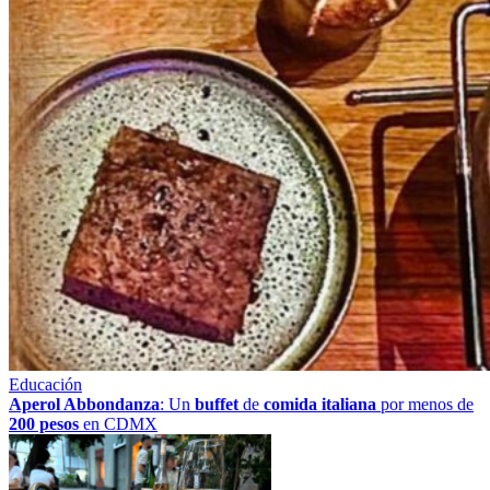
Educación
Aperol Abbondanza
: Un
buffet
de
comida italiana
por menos de
200 pesos
en CDMX