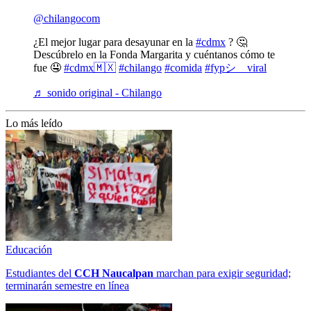
@chilangocom
¿El mejor lugar para desayunar en la
#cdmx
? 🤔
Descúbrelo en la Fonda Margarita y cuéntanos cómo te
fue 🤤
#cdmx🇲🇽
#chilango
#comida
#fypシ゚viral
♬ sonido original - Chilango
Lo más leído
Educación
Estudiantes del
CCH
Naucalpan
marchan para exigir seguridad;
terminarán semestre en línea