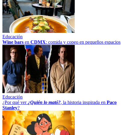
Educación
Wine bars
en
CDMX
: comida y copeo en pequeños espacios
Educación
¿Por qué ver
¿Quién lo mató?
, la historia inspirada en
Paco
Stanley
?