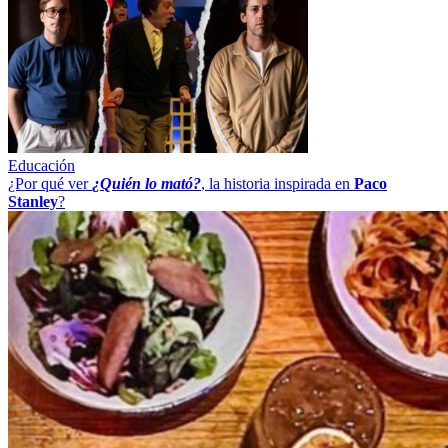
Educación
¿Por qué ver
¿Quién lo mató?
, la historia inspirada en
Paco
Stanley
?