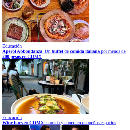
Educación
Aperol Abbondanza
: Un
buffet
de
comida italiana
por menos de
200 pesos
en CDMX
Educación
Wine bars
en
CDMX
: comida y copeo en pequeños espacios