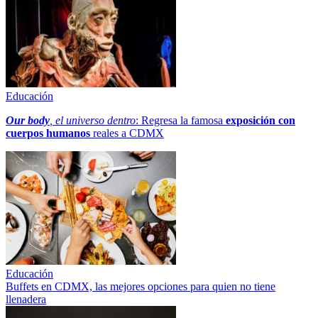
Educación
Our body
, el universo dentro
: Regresa la famosa
exposición con
cuerpos humanos
reales a CDMX
Educación
Buffets en CDMX, las mejores opciones para quien no tiene
llenadera