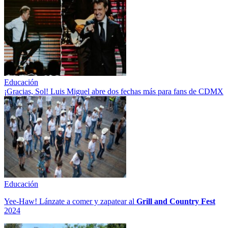
Educación
¡Gracias, Sol! Luis Miguel abre dos fechas más para fans de CDMX
Educación
Yee-Haw! Lánzate a comer y zapatear al
Grill and Country Fest
2024