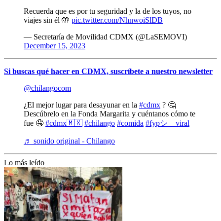
Recuerda que es por tu seguridad y la de los tuyos, no
viajes sin él 🤲
pic.twitter.com/NhnwoiSlDB
— Secretaría de Movilidad CDMX (@LaSEMOVI)
December 15, 2023
Si buscas qué hacer en CDMX, suscríbete a nuestro newsletter
@chilangocom
¿El mejor lugar para desayunar en la
#cdmx
? 🤔
Descúbrelo en la Fonda Margarita y cuéntanos cómo te
fue 🤤
#cdmx🇲🇽
#chilango
#comida
#fypシ゚viral
♬ sonido original - Chilango
Lo más leído