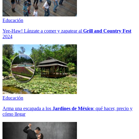
Educación
Yee-Haw! Lánzate a comer y zapatear al
Grill and Country Fest
2024
Educación
Arma una escapada a los
Jardines de México
: qué hacer, precio y
cómo llegar