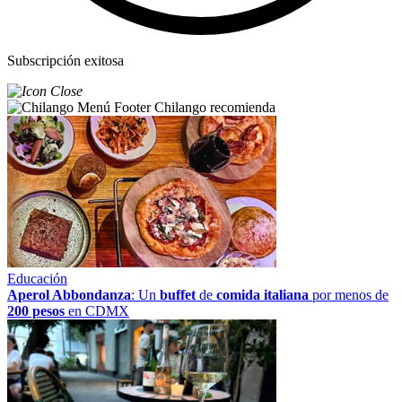
Subscripción exitosa
Chilango recomienda
Educación
Aperol Abbondanza
: Un
buffet
de
comida italiana
por menos de
200 pesos
en CDMX