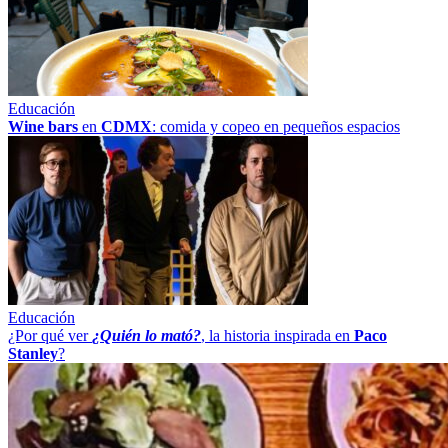
Educación
Wine bars
en
CDMX
: comida y copeo en pequeños espacios
Educación
¿Por qué ver
¿Quién lo mató?
, la historia inspirada en
Paco
Stanley
?