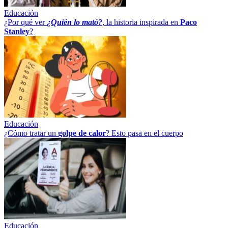
Educación
¿Por qué ver
¿Quién lo mató?
, la historia inspirada en
Paco
Stanley
?
Educación
¿Cómo tratar un
golpe
de
calor
? Esto pasa en el cuerpo
Educación