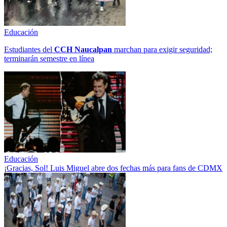
Educación
Estudiantes del
CCH
Naucalpan
marchan para exigir seguridad;
terminarán semestre en línea
Educación
¡Gracias, Sol! Luis Miguel abre dos fechas más para fans de CDMX