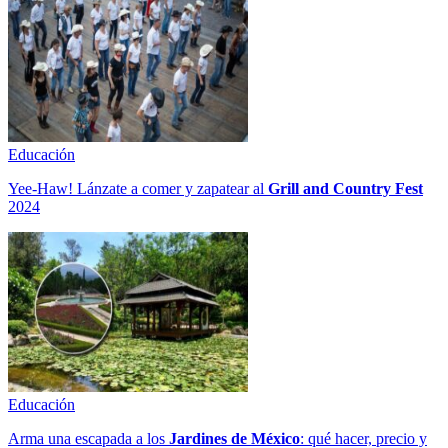
Educación
Yee-Haw! Lánzate a comer y zapatear al
Grill and Country Fest
2024
Educación
Arma una escapada a los
Jardines de México
: qué hacer, precio y