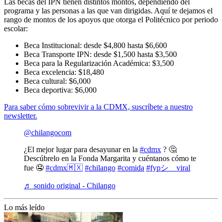
Las becas del IPN tienen distintos montos, dependiendo del
programa y las personas a las que van dirigidas. Aquí te dejamos el
rango de montos de los apoyos que otorga el Politécnico por periodo
escolar:
Beca Institucional: desde $4,800 hasta $6,600
Beca Transporte IPN: desde $1,500 hasta $3,500
Beca para la Regularización Académica: $3,500
Beca excelencia: $18,480
Beca cultural: $6,000
Beca deportiva: $6,000
Para saber cómo sobrevivir a la CDMX, suscríbete a nuestro
newsletter.
@chilangocom
¿El mejor lugar para desayunar en la
#cdmx
? 🤔
Descúbrelo en la Fonda Margarita y cuéntanos cómo te
fue 🤤
#cdmx🇲🇽
#chilango
#comida
#fypシ゚viral
♬ sonido original - Chilango
Lo más leído