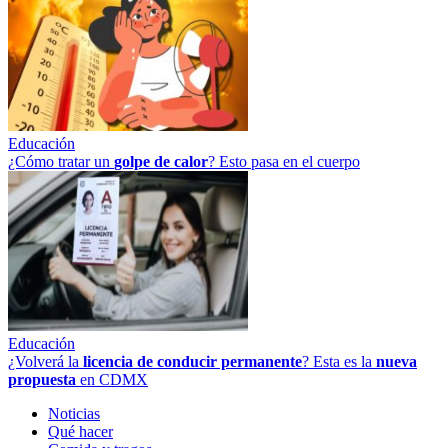
Educación
¿Cómo tratar un
golpe
de
calor
? Esto pasa en el cuerpo
Educación
¿Volverá la
licencia de conducir permanente
? Esta es la
nueva
propuesta
en CDMX
Noticias
Qué hacer