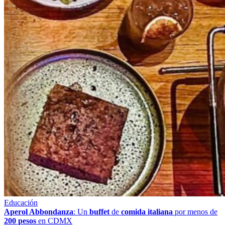
Educación
Aperol Abbondanza
: Un
buffet
de
comida italiana
por menos de
200 pesos
en CDMX