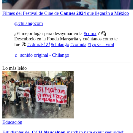
Filmes del Festival de Cine de
Cannes 2024
que llegarán a
México
@chilangocom
¿El mejor lugar para desayunar en la
#cdmx
? 🤔
Descúbrelo en la Fonda Margarita y cuéntanos cómo te
fue 🤤
#cdmx🇲🇽
#chilango
#comida
#fypシ゚viral
♬ sonido original - Chilango
Lo más leído
Educación
Estudiantes del
CCH
Naucalpan
marchan para exigir seguridad;