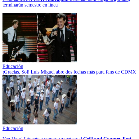
terminarán semestre en línea
Educación
¡Gracias, Sol! Luis Miguel abre dos fechas más para fans de CDMX
Educación
Yee-Haw! Lánzate a comer y zapatear al
Grill and Country Fest