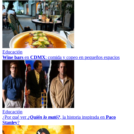
Educación
Wine bars
en
CDMX
: comida y copeo en pequeños espacios
Educación
¿Por qué ver
¿Quién lo mató?
, la historia inspirada en
Paco
Stanley
?