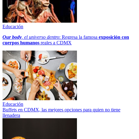
Educación
Our body
, el universo dentro
: Regresa la famosa
exposición con
cuerpos humanos
reales a CDMX
Educación
Buffets en CDMX, las mejores opciones para quien no tiene
llenadera