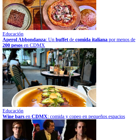
Educación
Aperol Abbondanza
: Un
buffet
de
comida italiana
por menos de
200 pesos
en CDMX
Educación
Wine bars
en
CDMX
: comida y copeo en pequeños espacios