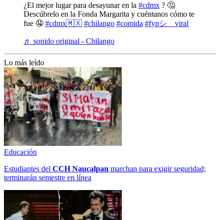
¿El mejor lugar para desayunar en la
#cdmx
? 🤔
Descúbrelo en la Fonda Margarita y cuéntanos cómo te
fue 🤤
#cdmx🇲🇽
#chilango
#comida
#fypシ゚viral
♬ sonido original - Chilango
Lo más leído
Educación
Estudiantes del
CCH
Naucalpan
marchan para exigir seguridad;
terminarán semestre en línea