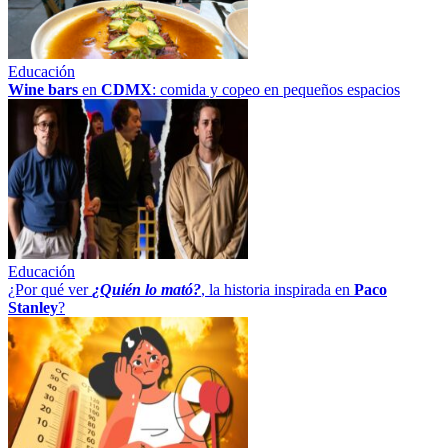
Educación
Wine bars
en
CDMX
: comida y copeo en pequeños espacios
Educación
¿Por qué ver
¿Quién lo mató?
, la historia inspirada en
Paco
Stanley
?