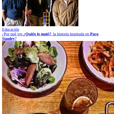
Educación
¿Por qué ver
¿Quién lo mató?
, la historia inspirada en
Paco
Stanley
?