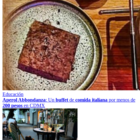
Educación
Aperol Abbondanza
: Un
buffet
de
comida italiana
por menos de
200 pesos
en CDMX