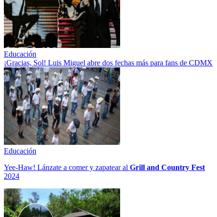
Educación
¡Gracias, Sol! Luis Miguel abre dos fechas más para fans de CDMX
Educación
Yee-Haw! Lánzate a comer y zapatear al
Grill and Country Fest
2024