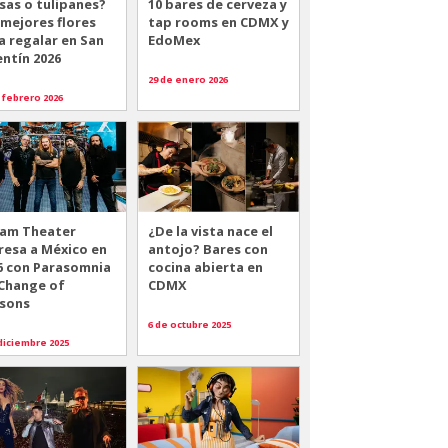
sas o tulipanes?
10 bares de cerveza y
 mejores flores
tap rooms en CDMX y
a regalar en San
EdoMex
entín 2026
29 de enero 2026
 febrero 2026
am Theater
¿De la vista nace el
resa a México en
antojo? Bares con
6 con Parasomnia
cocina abierta en
 Change of
CDMX
sons
6 de octubre 2025
diciembre 2025