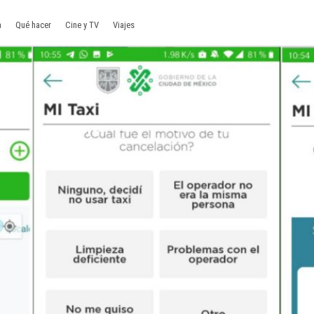
a
Qué hacer
Cine y TV
Viajes