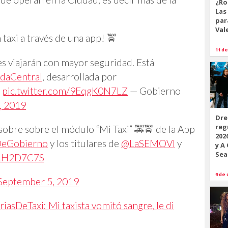
¿Ro
Las
par
Val
taxi a través de una app! 🚖
11 de
es viajarán con mayor seguridad. Está
daCentral
, desarrollada por
pic.twitter.com/9EqgK0N7LZ
— Gobierno
, 2019
Dre
reg
sobre sobre el módulo “Mi Taxi” 🚕🚖 de la App
202
DeGobierno
y los titulares de
@LaSEMOVI
y
y A
Sea
7ZRH2D7C7S
9 de 
September 5, 2019
iasDeTaxi: Mi taxista vomitó sangre, le di