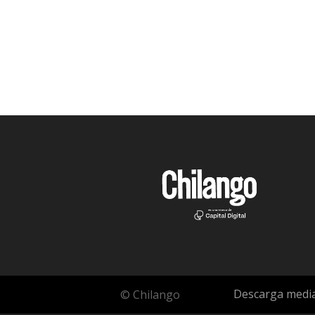
Descarga media
© Chilango