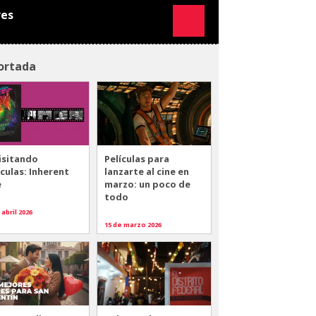
res
ortada
isitando
Películas para
ículas: Inherent
lanzarte al cine en
e
marzo: un poco de
todo
 abril 2026
15 de marzo 2026