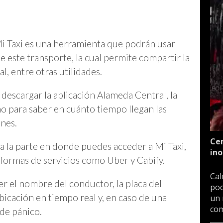
Mi Taxi es una herramienta que podrán usar
 este transporte, la cual permite compartir la
l, entre otras utilidades.
descargar la aplicación Alameda Central, la
mo para saber en cuánto tiempo llegan las
ones.
Cen
ca la parte en donde puedes acceder a Mi Taxi,
ino
taformas de servicios como Uber y Cabify.
Cal
r el nombre del conductor, la placa del
poc
icación en tiempo real y, en caso de una
un 
com
de pánico.