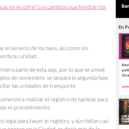
Ba
cas en el cofre? Los cambios que tendrán los
En P
r el servicio de los taxis, así como los
orda su unidad.
Rev
rimera parte de esta app, por lo que se prevé
pel
Vic
ipios de noviembre, se lanzará la segunda fase,
citar las unidades de transporte.
20 de
omenzó a realizar el registro de taxistas para
zado el procedimiento.
 legal para hacer el registro, y aún faltan casi
que operan en la Ciudad, es decir más de la