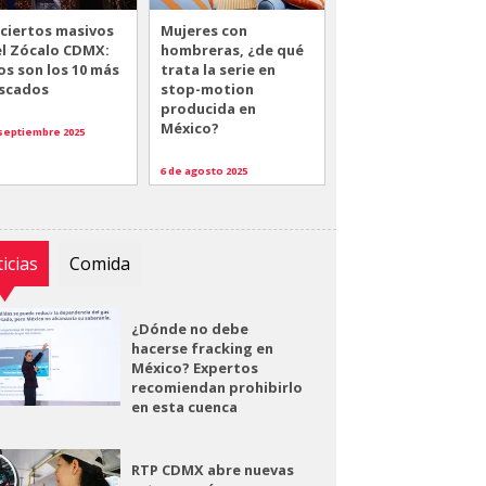
ciertos masivos
Mujeres con
el Zócalo CDMX:
hombreras, ¿de qué
os son los 10 más
trata la serie en
scados
stop-motion
producida en
México?
 septiembre 2025
6 de agosto 2025
icias
Comida
¿Dónde no debe
hacerse fracking en
México? Expertos
recomiendan prohibirlo
en esta cuenca
RTP CDMX abre nuevas