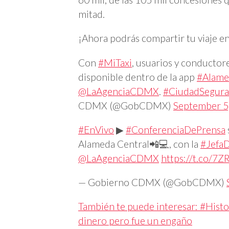
mitad.
¡Ahora podrás compartir tu viaje en 
Con
#MiTaxi
, usuarios y conductor
disponible dentro de la app
#Alame
@LaAgenciaCDMX
.
#CiudadSegura
CDMX (@GobCDMX)
September 5
#EnVivo
▶
#ConferenciaDePrensa
Alameda Central📲💻, con la
#Jefa
@LaAgenciaCDMX
https://t.co/
— Gobierno CDMX (@GobCDMX)
También te puede interesar: #Histor
dinero pero fue un engaño