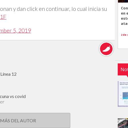
Con
ionan y dan click en continuar, lo cual inicia su
en 
f1F
est
ata
mber 5, 2019
2 de
Not
 Línea 12
cuna vs covid
cer
 MÁS DEL AUTOR