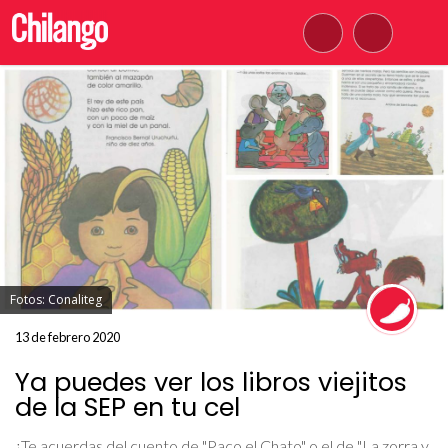
Fotos: Conaliteg
13 de febrero 2020
Ya puedes ver los libros viejitos
de la SEP en tu cel
¿Te acuerdas del cuento de "Paco el Chato" o el de "La zorra y