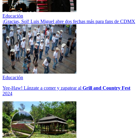
Educación
¡Gracias, Sol! Luis Miguel abre dos fechas más para fans de CDMX
Educación
Yee-Haw! Lánzate a comer y zapatear al
Grill and Country Fest
2024