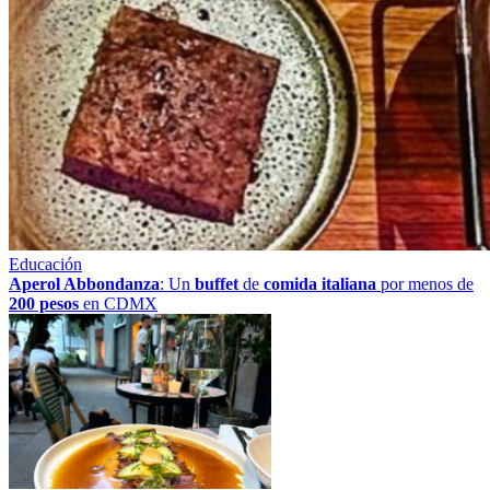
Educación
Aperol Abbondanza
: Un
buffet
de
comida italiana
por menos de
200 pesos
en CDMX