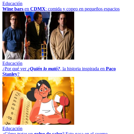
Educación
Wine bars
en
CDMX
: comida y copeo en pequeños espacios
Educación
¿Por qué ver
¿Quién lo mató?
, la historia inspirada en
Paco
Stanley
?
Educación
¿Cómo tratar un
golpe
de
calor
? Esto pasa en el cuerpo