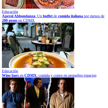
Educación
Aperol Abbondanza
: Un
buffet
de
comida italiana
por menos de
200 pesos
en CDMX
Educación
Wine bars
en
CDMX
: comida y copeo en pequeños espacios