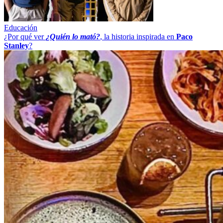
Educación
¿Por qué ver
¿Quién lo mató?
, la historia inspirada en
Paco
Stanley
?