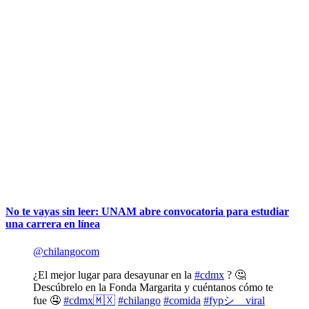
No te vayas sin leer: UNAM abre convocatoria para estudiar
una carrera en línea
@chilangocom
¿El mejor lugar para desayunar en la
#cdmx
? 🤔
Descúbrelo en la Fonda Margarita y cuéntanos cómo te
fue 🤤
#cdmx🇲🇽
#chilango
#comida
#fypシ゚viral