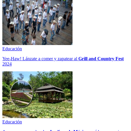
Educación
Yee-Haw! Lánzate a comer y zapatear al
Grill and Country Fest
2024
Educación