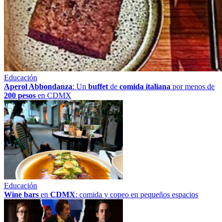
Educación
Aperol Abbondanza
: Un
buffet
de
comida italiana
por menos de
200 pesos
en CDMX
Educación
Wine bars
en
CDMX
: comida y copeo en pequeños espacios