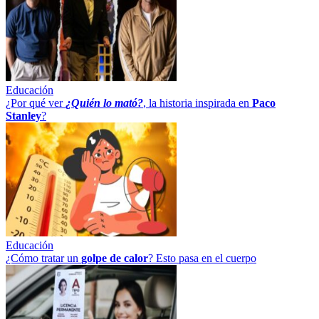
Educación
¿Por qué ver
¿Quién lo mató?
, la historia inspirada en
Paco
Stanley
?
Educación
¿Cómo tratar un
golpe
de
calor
? Esto pasa en el cuerpo