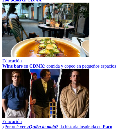
Educación
Wine bars
en
CDMX
: comida y copeo en pequeños espacios
Educación
¿Por qué ver
¿Quién lo mató?
, la historia inspirada en
Paco