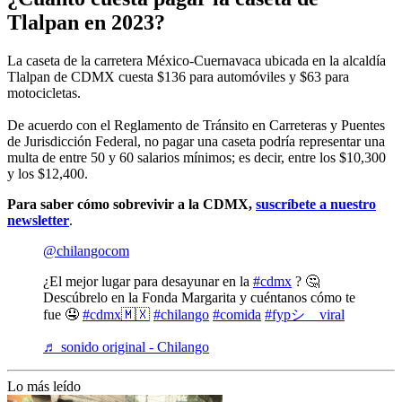
Tlalpan en 2023?
La caseta de la carretera México-Cuernavaca ubicada en la alcaldía
Tlalpan de CDMX cuesta $136 para automóviles y $63 para
motocicletas.
De acuerdo con el Reglamento de Tránsito en Carreteras y Puentes
de Jurisdicción Federal, no pagar una caseta podría representar una
multa de entre 50 y 60 salarios mínimos; es decir, entre los $10,300
y los $12,400.
Para saber cómo sobrevivir a la CDMX,
suscríbete a nuestro
newsletter
.
@chilangocom
¿El mejor lugar para desayunar en la
#cdmx
? 🤔
Descúbrelo en la Fonda Margarita y cuéntanos cómo te
fue 🤤
#cdmx🇲🇽
#chilango
#comida
#fypシ゚viral
♬ sonido original - Chilango
Lo más leído