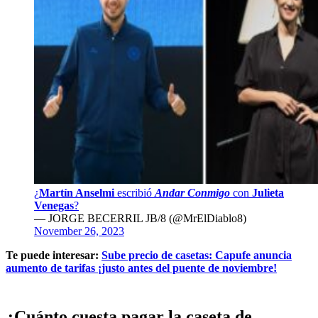
¿
Martín Anselmi
escribió
Andar Conmigo
con
Julieta
Venegas
?
— JORGE BECERRIL JB/8 (@MrElDiablo8)
November 26, 2023
Te puede interesar:
Sube precio de casetas: Capufe anuncia
aumento de tarifas ¡justo antes del puente de noviembre!
¿Cuánto cuesta pagar la caseta de