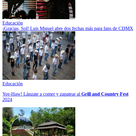
Educación
¡Gracias, Sol! Luis Miguel abre dos fechas más para fans de CDMX
Educación
Yee-Haw! Lánzate a comer y zapatear al
Grill and Country Fest
2024