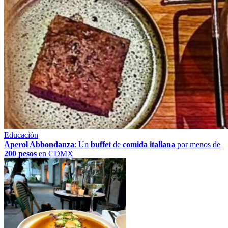
Educación
Aperol Abbondanza
: Un
buffet
de
comida italiana
por menos de
200 pesos
en CDMX