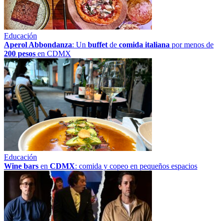
Educación
Aperol Abbondanza
: Un
buffet
de
comida italiana
por menos de
200 pesos
en CDMX
Educación
Wine bars
en
CDMX
: comida y copeo en pequeños espacios