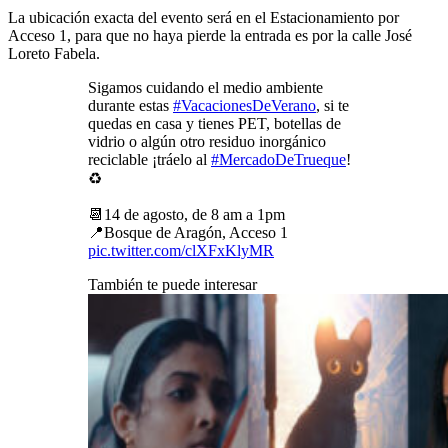
La ubicación exacta del evento será en el Estacionamiento por
Acceso 1, para que no haya pierde la entrada es por la calle José
Loreto Fabela.
Sigamos cuidando el medio ambiente
durante estas
#VacacionesDeVerano
, si te
quedas en casa y tienes PET, botellas de
vidrio o algún otro residuo inorgánico
reciclable ¡tráelo al
#MercadoDeTrueque
!
♻️
📆14 de agosto, de 8 am a 1pm
📍Bosque de Aragón, Acceso 1
pic.twitter.com/clXFxKlyMR
También te puede interesar