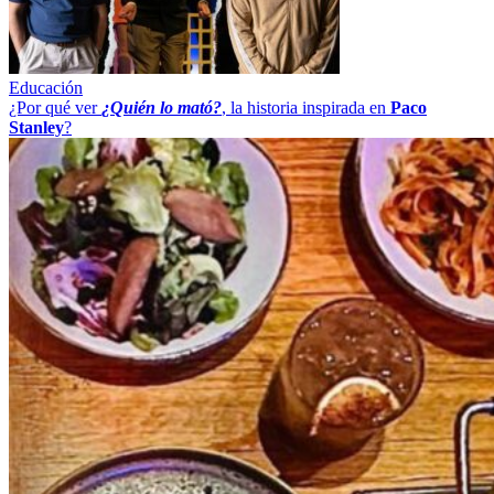
Educación
¿Por qué ver
¿Quién lo mató?
, la historia inspirada en
Paco
Stanley
?