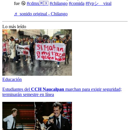
fue 🤤
#cdmx🇲🇽
#chilango
#comida
#fypシ゚viral
♬ sonido original - Chilango
Lo más leído
Educación
Estudiantes del
CCH
Naucalpan
marchan para exigir seguridad;
terminarán semestre en línea