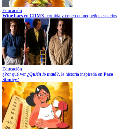
Educación
Wine bars
en
CDMX
: comida y copeo en pequeños espacios
Educación
¿Por qué ver
¿Quién lo mató?
, la historia inspirada en
Paco
Stanley
?