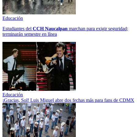
Educación
Estudiantes del
CCH
Naucalpan
marchan para exigir seguridad;
terminarán semestre en línea
Educación
¡Gracias, Sol! Luis Miguel abre dos fechas más para fans de CDMX