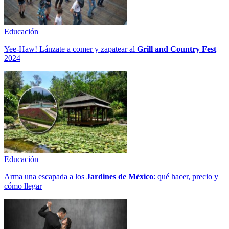
Educación
Yee-Haw! Lánzate a comer y zapatear al
Grill and Country Fest
2024
Educación
Arma una escapada a los
Jardines de México
: qué hacer, precio y
cómo llegar