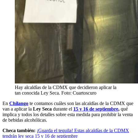
Hay alcaldías de la CDMX que decidieron aplicar la
tan conocida Ley Seca. Foto: Cuartoscuro
En
Chilango
te contamos cuáles son las alcaldías de la CDMX que
van a aplicar la
Ley Seca
durante el
15 y 16 de septiembre
,
qué
implica y todos los detalles sobre esta medida para prohibir la venta
de bebidas alcohólicas.
Checa también:
¡Guarda el tequila! Estas alcaldías de la CDMX
tendrán ley seca 15 y 16 de septiembre