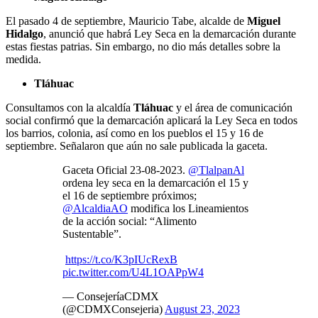
El pasado 4 de septiembre, Mauricio Tabe, alcalde de
Miguel
Hidalgo
, anunció que habrá Ley Seca en la demarcación durante
estas fiestas patrias. Sin embargo, no dio más detalles sobre la
medida.
Tláhuac
Consultamos con la alcaldía
Tláhuac
y el área de comunicación
social confirmó que la demarcación aplicará la Ley Seca en todos
los barrios, colonia, así como en los pueblos el 15 y 16 de
septiembre. Señalaron que aún no sale publicada la gaceta.
Gaceta Oficial 23-08-2023.
@TlalpanAl
ordena ley seca en la demarcación el 15 y
el 16 de septiembre próximos;
@AlcaldiaAO
modifica los Lineamientos
de la acción social: “Alimento
Sustentable”.
https://t.co/K3pIUcRexB
pic.twitter.com/U4L1OAPpW4
— ConsejeríaCDMX
(@CDMXConsejeria)
August 23, 2023