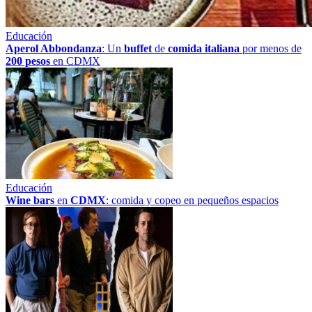
Educación
Aperol Abbondanza
: Un
buffet
de
comida italiana
por menos de
200 pesos
en CDMX
Educación
Wine bars
en
CDMX
: comida y copeo en pequeños espacios