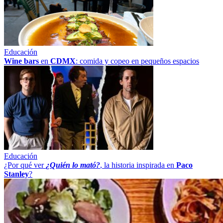
Educación
Wine bars
en
CDMX
: comida y copeo en pequeños espacios
Educación
¿Por qué ver
¿Quién lo mató?
, la historia inspirada en
Paco
Stanley
?