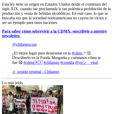
Esta ley tiene su origen en Estados Unidos desde el comienzo del
siglo XIX, cuando fue proclamada la tan polémica prohibición de la
producción y venta de bebidas alcohólicas. En este caso, lo que se
buscaba era que la sociedad norteamericana no cayera en vicios y
ser un ejemplo para otras naciones.
Para saber cómo sobrevivir a la CDMX, suscríbete a nuestro
newsletter.
@chilangocom
¿El mejor lugar para desayunar en la
#cdmx
? 🤔
Descúbrelo en la Fonda Margarita y cuéntanos cómo te
fue 🤤
#cdmx🇲🇽
#chilango
#comida
#fypシ゚viral
♬ sonido original - Chilango
Lo más leído