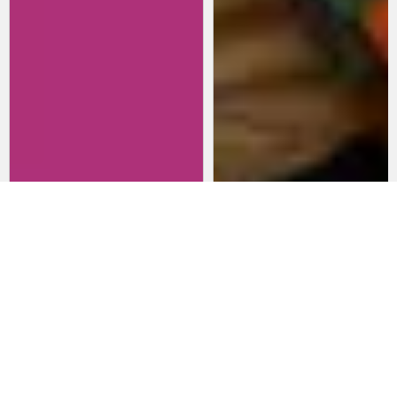
Revisitando películas:
Películas para lanzarte al cine
Inherent Vice
en marzo: un poco de todo
20 de abril 2026
15 de marzo 2026