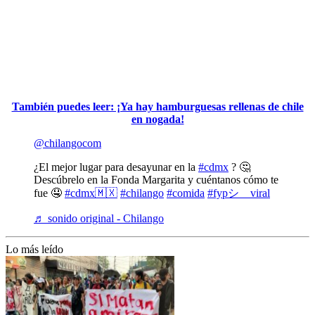
También puedes leer: ¡Ya hay hamburguesas rellenas de chile
en nogada!
@chilangocom
¿El mejor lugar para desayunar en la
#cdmx
? 🤔
Descúbrelo en la Fonda Margarita y cuéntanos cómo te
fue 🤤
#cdmx🇲🇽
#chilango
#comida
#fypシ゚viral
♬ sonido original - Chilango
Lo más leído