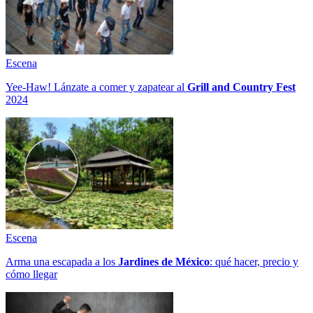
Escena
Yee-Haw! Lánzate a comer y zapatear al
Grill and Country Fest
2024
Escena
Arma una escapada a los
Jardines de México
: qué hacer, precio y
cómo llegar