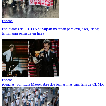
Escena
Estudiantes del
CCH
Naucalpan
marchan para exigir seguridad;
terminarán semestre en línea
Escena
¡Gracias, Sol! Luis Miguel abre dos fechas más para fans de CDMX