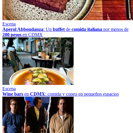
Escena
Aperol Abbondanza
: Un
buffet
de
comida italiana
por menos de
200 pesos
en CDMX
Escena
Wine bars
en
CDMX
: comida y copeo en pequeños espacios