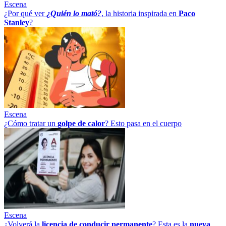
Escena
¿Por qué ver
¿Quién lo mató?
, la historia inspirada en
Paco
Stanley
?
Escena
¿Cómo tratar un
golpe
de
calor
? Esto pasa en el cuerpo
Escena
¿Volverá la
licencia de conducir permanente
? Esta es la
nueva