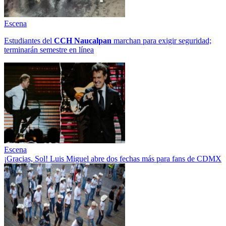
Escena
Estudiantes del
CCH
Naucalpan
marchan para exigir seguridad;
terminarán semestre en línea
Escena
¡Gracias, Sol! Luis Miguel abre dos fechas más para fans de CDMX