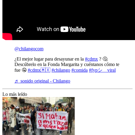
@chilangocom
¿El mejor lugar para desayunar en la
#cdmx
? 🤔
Descúbrelo en la Fonda Margarita y cuéntanos cómo te
fue 🤤
#cdmx🇲🇽
#chilango
#comida
#fypシ゚viral
♬ sonido original - Chilango
Lo más leído