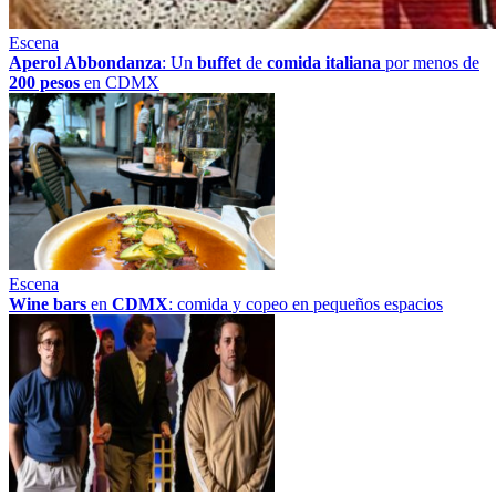
Escena
Aperol Abbondanza
: Un
buffet
de
comida italiana
por menos de
200 pesos
en CDMX
Escena
Wine bars
en
CDMX
: comida y copeo en pequeños espacios