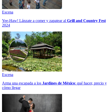
Escena
Yee-Haw! Lánzate a comer y zapatear al
Grill and Country Fest
2024
Escena
Arma una escapada a los
Jardines de México
: qué hacer, precio y
cómo llegar