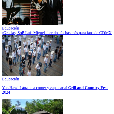
Educación
¡Gracias, Sol! Luis Miguel abre dos fechas más para fans de CDMX
Educación
Yee-Haw! Lánzate a comer y zapatear al
Grill and Country Fest
2024