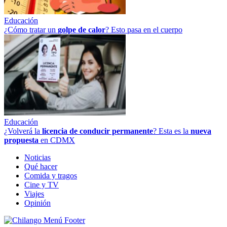
Educación
¿Cómo tratar un
golpe
de
calor
? Esto pasa en el cuerpo
Educación
¿Volverá la
licencia de conducir permanente
? Esta es la
nueva
propuesta
en CDMX
Noticias
Qué hacer
Comida y tragos
Cine y TV
Viajes
Opinión