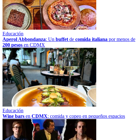
Educación
Aperol Abbondanza
: Un
buffet
de
comida italiana
por menos de
200 pesos
en CDMX
Educación
Wine bars
en
CDMX
: comida y copeo en pequeños espacios