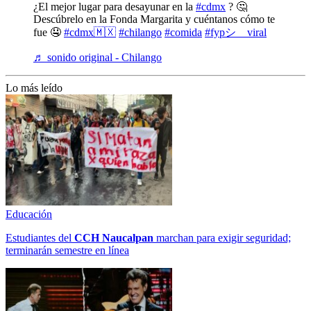
¿El mejor lugar para desayunar en la
#cdmx
? 🤔
Descúbrelo en la Fonda Margarita y cuéntanos cómo te
fue 🤤
#cdmx🇲🇽
#chilango
#comida
#fypシ゚viral
♬ sonido original - Chilango
Lo más leído
Educación
Estudiantes del
CCH
Naucalpan
marchan para exigir seguridad;
terminarán semestre en línea