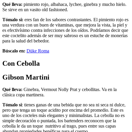
Qué lleva:
pimiento rojo, albahaca, lychee, ginebra y mucho hielo.
Se sirve en un vasito old fashioned.
Tómalo si:
eres fan de los sabores contrastantes. El pimiento rojo es
una verdura con un buen de vitaminas, que mejora la vista, la piel y
es efectivísimo contra infecciones de los oídos. Podríamos decir que
este coctelito además de ser muy sabroso es un estuche de monerías
para la salud del bebedor.
Búscalo en:
Düke Roma
Con Cebolla
Gibson Martini
Qué lleva:
Ginebra, Vermout Nolly Prat y cebollitas. Va en la
clásica copa martinera.
Tómalo si
: tienes ganas de una bebida que no sea ni seca ni dulce,
pero que tenga un toque acidito por encima del promedio. Este es
uno de los cocteles más elegantes y minimalistas. La cebolla no es
simple decoración o puntada, los bartenders reconocen que la
cebolla le da un toque nutritivo al trago, pues entre sus capas
abundan propiedades benéficas para el cuerpo.