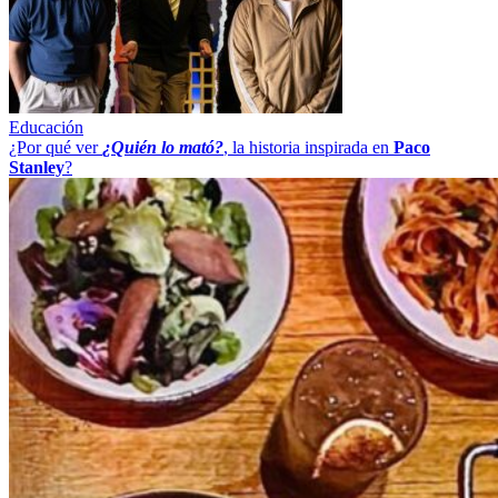
Educación
¿Por qué ver
¿Quién lo mató?
, la historia inspirada en
Paco
Stanley
?