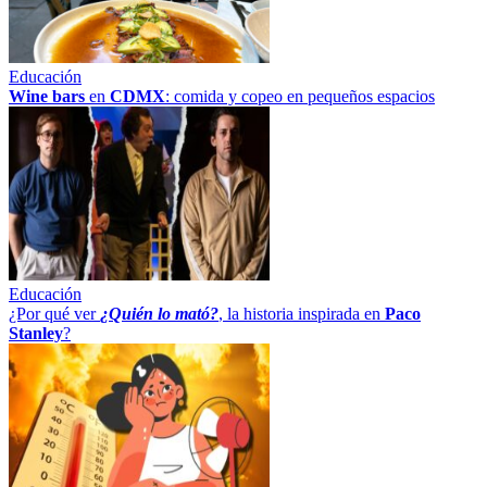
Educación
Wine bars
en
CDMX
: comida y copeo en pequeños espacios
Educación
¿Por qué ver
¿Quién lo mató?
, la historia inspirada en
Paco
Stanley
?