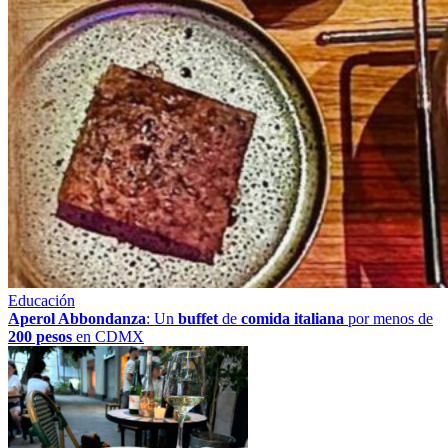
Educación
Aperol Abbondanza
: Un
buffet
de
comida italiana
por menos de
200 pesos
en CDMX