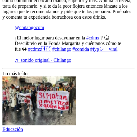
como combinar el bacaho blanco, superior y más. Apunta la receta,
trata de prepararlo, y si te da la peor flojera entonces lánzate a los
lugares que te recomendamos y pide que te los preparen. Pruébales
y comenta tu experiencia borrachosa con estos drinks.
@chilangocom
¿El mejor lugar para desayunar en la
#cdmx
? 🤔
Descúbrelo en la Fonda Margarita y cuéntanos cómo te
fue 🤤
#cdmx🇲🇽
#chilango
#comida
#fypシ゚viral
♬ sonido original - Chilango
Lo más leído
Educación