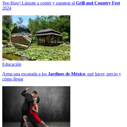
Yee-Haw! Lánzate a comer y zapatear al
Grill and Country Fest
2024
Educación
Arma una escapada a los
Jardines de México
: qué hacer, precio y
cómo llegar