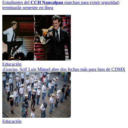
Estudiantes del
CCH
Naucalpan
marchan para exigir seguridad;
terminarán semestre en línea
Educación
¡Gracias, Sol! Luis Miguel abre dos fechas más para fans de CDMX
Educación