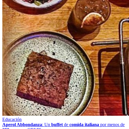
Educación
Aperol Abbondanza
: Un
buffet
de
comida italiana
por menos de