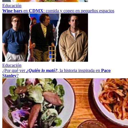
Educación
Wine bars
en
CDMX
: comida y copeo en pequeños espacios
Educación
¿Por qué ver
¿Quién lo mató?
, la historia inspirada en
Paco
Stanley
?