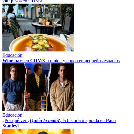
200 pesos
en CDMX
Educación
Wine bars
en
CDMX
: comida y copeo en pequeños espacios
Educación
¿Por qué ver
¿Quién lo mató?
, la historia inspirada en
Paco
Stanley
?