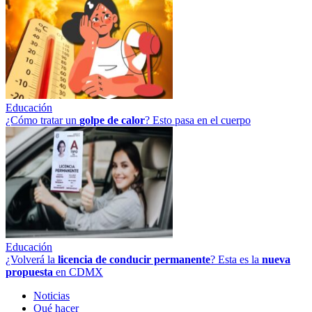
Educación
¿Cómo tratar un
golpe
de
calor
? Esto pasa en el cuerpo
Educación
¿Volverá la
licencia de conducir permanente
? Esta es la
nueva
propuesta
en CDMX
Noticias
Qué hacer