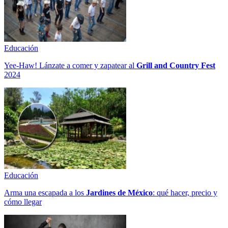
Educación
Yee-Haw! Lánzate a comer y zapatear al
Grill and Country Fest
2024
Educación
Arma una escapada a los
Jardines de México
: qué hacer, precio y
cómo llegar