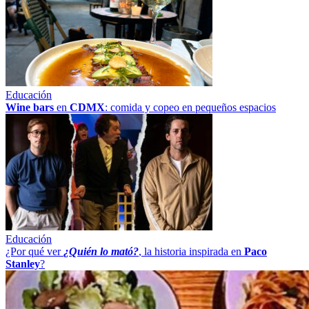
Educación
Wine bars
en
CDMX
: comida y copeo en pequeños espacios
Educación
¿Por qué ver
¿Quién lo mató?
, la historia inspirada en
Paco
Stanley
?