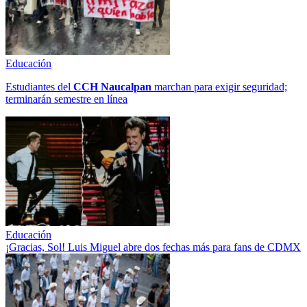
Educación
Estudiantes del
CCH
Naucalpan
marchan para exigir seguridad;
terminarán semestre en línea
Educación
¡Gracias, Sol! Luis Miguel abre dos fechas más para fans de CDMX