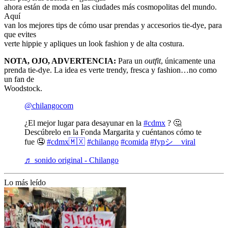
ahora están de moda en las ciudades más cosmopolitas del mundo.
Aquí
van los mejores tips de cómo usar prendas y accesorios tie-dye, para
que evites
verte hippie y apliques un look fashion y de alta costura.
NOTA, OJO, ADVERTENCIA:
Para un
outfit
, únicamente una
prenda tie-dye. La idea es verte trendy, fresca y fashion…no como
un fan de
Woodstock.
@chilangocom
¿El mejor lugar para desayunar en la
#cdmx
? 🤔
Descúbrelo en la Fonda Margarita y cuéntanos cómo te
fue 🤤
#cdmx🇲🇽
#chilango
#comida
#fypシ゚viral
♬ sonido original - Chilango
Lo más leído