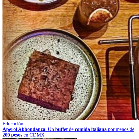
Educación
Aperol Abbondanza
: Un
buffet
de
comida italiana
por menos de
200 pesos
en CDMX