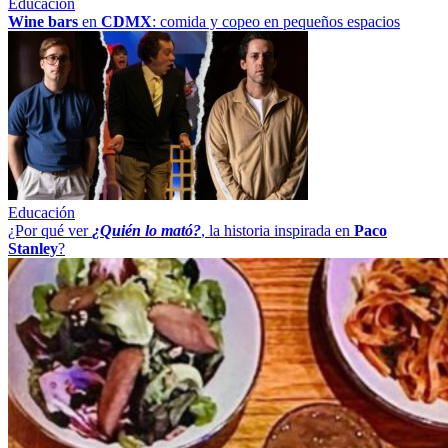
Educación
Wine bars
en
CDMX
: comida y copeo en pequeños espacios
Educación
¿Por qué ver
¿Quién lo mató?
, la historia inspirada en
Paco
Stanley
?