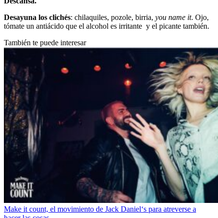
Descansa.
Desayuna los clichés
: chilaquiles, pozole, birria,
you name it
. Ojo,
tómate un antiácido que el alcohol es irritante y el picante también.
También te puede interesar
Make it count, el movimiento de Jack Daniel‘s para atreverse a
hacer las cosas