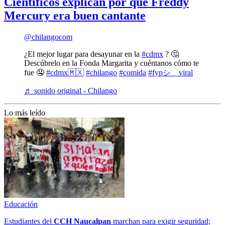
Científicos explican por qué Freddy
Mercury era buen cantante
@chilangocom
¿El mejor lugar para desayunar en la
#cdmx
? 🤔
Descúbrelo en la Fonda Margarita y cuéntanos cómo te
fue 🤤
#cdmx🇲🇽
#chilango
#comida
#fypシ゚viral
♬ sonido original - Chilango
Lo más leído
Educación
Estudiantes del
CCH
Naucalpan
marchan para exigir seguridad;