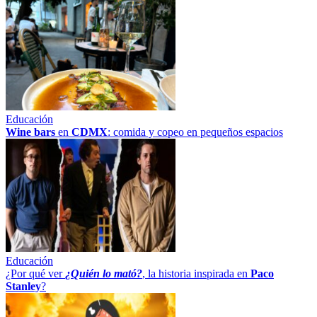
Educación
Wine bars
en
CDMX
: comida y copeo en pequeños espacios
Educación
¿Por qué ver
¿Quién lo mató?
, la historia inspirada en
Paco
Stanley
?