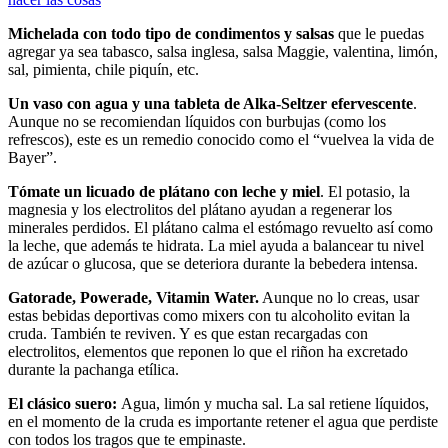
Michelada con todo tipo de condimentos y salsas
que le puedas
agregar ya sea tabasco, salsa inglesa, salsa Maggie, valentina, limón,
sal, pimienta, chile piquín, etc.
Un vaso con agua y una tableta de Alka-Seltzer efervescente
.
Aunque no se recomiendan líquidos con burbujas (como los
refrescos), este es un remedio conocido como el “vuelvea la vida de
Bayer”.
Tómate un licuado de plátano con leche y miel
. El potasio, la
magnesia y los electrolitos del plátano ayudan a regenerar los
minerales perdidos. El plátano calma el estómago revuelto así como
la leche, que además te hidrata. La miel ayuda a balancear tu nivel
de azúcar o glucosa, que se deteriora durante la bebedera intensa.
Gatorade, Powerade, Vitamin Water.
Aunque no lo creas, usar
estas bebidas deportivas como mixers con tu alcoholito evitan la
cruda. También te reviven. Y es que estan recargadas con
electrolitos, elementos que reponen lo que el riñon ha excretado
durante la pachanga etílica.
El clásico suero:
Agua, limón y mucha sal. La sal retiene líquidos,
en el momento de la cruda es importante retener el agua que perdiste
con todos los tragos que te empinaste.