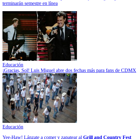
terminarán semestre en línea
Educación
¡Gracias, Sol! Luis Miguel abre dos fechas más para fans de CDMX
Educación
Yee-Haw! Lánzate a comer y zapatear al
Grill and Country Fest