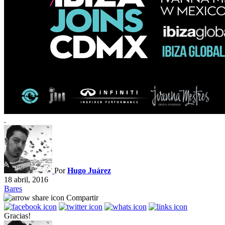
.
Por
Hugo Juárez
18 abril, 2016
Bares
Compartir
Gracias!