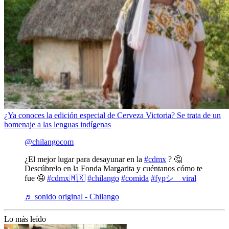
¿Ya conoces la edición especial de Cerveza Victoria? Se trata de un
homenaje a las lenguas indígenas
@chilangocom
¿El mejor lugar para desayunar en la
#cdmx
? 🤔
Descúbrelo en la Fonda Margarita y cuéntanos cómo te
fue 🤤
#cdmx🇲🇽
#chilango
#comida
#fypシ゚viral
♬ sonido original - Chilango
Lo más leído