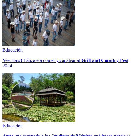
Educación
Yee-Haw! Lánzate a comer y zapatear al
Grill and Country Fest
2024
Educación