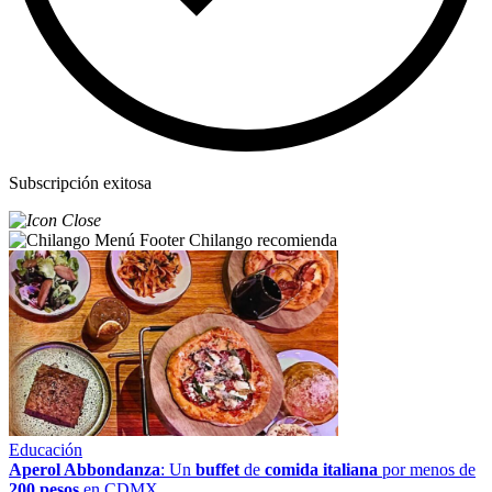
Subscripción exitosa
Chilango recomienda
Educación
Aperol Abbondanza
: Un
buffet
de
comida italiana
por menos de
200 pesos
en CDMX