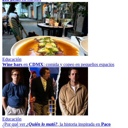
Educación
Wine bars
en
CDMX
: comida y copeo en pequeños espacios
Educación
¿Por qué ver
¿Quién lo mató?
, la historia inspirada en
Paco