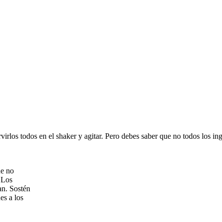
rvirlos todos en el shaker y agitar. Pero debes saber que no todos los i
ue no
 Los
an. Sostén
es a los