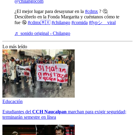
@chilangocom
¿El mejor lugar para desayunar en la
#cdmx
? 🤔
Descúbrelo en la Fonda Margarita y cuéntanos cómo te
fue 🤤
#cdmx🇲🇽
#chilango
#comida
#fypシ゚viral
♬ sonido original - Chilango
Lo más leído
Educación
Estudiantes del
CCH
Naucalpan
marchan para exigir seguridad;
terminarán semestre en línea