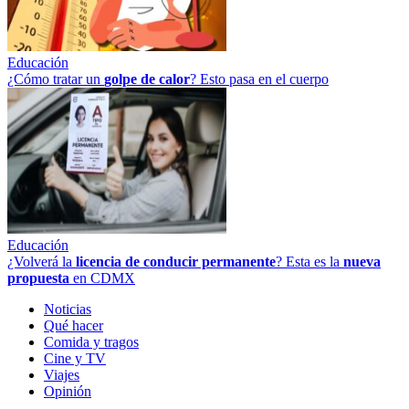
Educación
¿Cómo tratar un
golpe
de
calor
? Esto pasa en el cuerpo
Educación
¿Volverá la
licencia de conducir permanente
? Esta es la
nueva
propuesta
en CDMX
Noticias
Qué hacer
Comida y tragos
Cine y TV
Viajes
Opinión