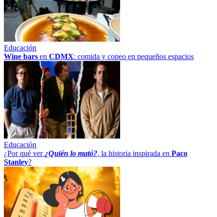
Educación
Wine bars
en
CDMX
: comida y copeo en pequeños espacios
Educación
¿Por qué ver
¿Quién lo mató?
, la historia inspirada en
Paco
Stanley
?