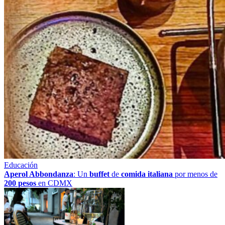
Educación
Aperol Abbondanza
: Un
buffet
de
comida italiana
por menos de
200 pesos
en CDMX