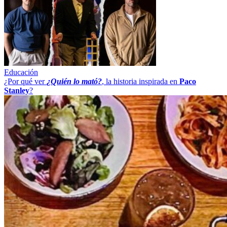
Educación
¿Por qué ver
¿Quién lo mató?
, la historia inspirada en
Paco
Stanley
?