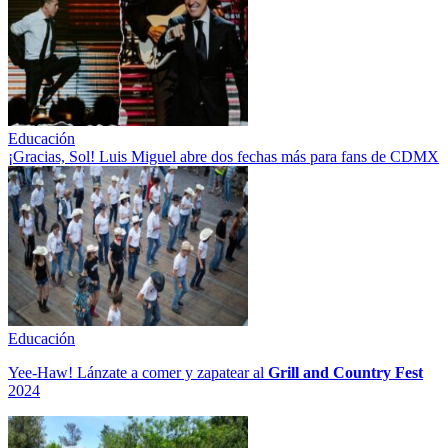
Educación
¡Gracias, Sol! Luis Miguel abre dos fechas más para fans de CDMX
Educación
Yee-Haw! Lánzate a comer y zapatear al
Grill and Country Fest
2024