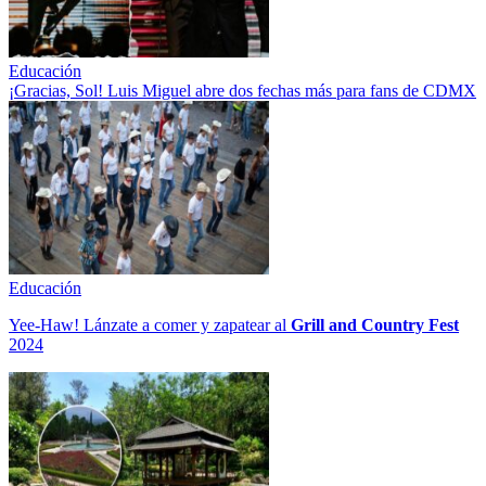
Educación
¡Gracias, Sol! Luis Miguel abre dos fechas más para fans de CDMX
Educación
Yee-Haw! Lánzate a comer y zapatear al
Grill and Country Fest
2024