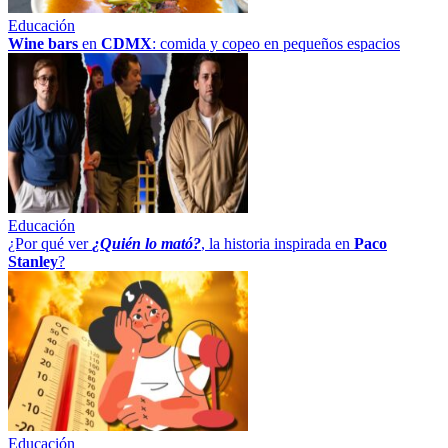
Educación
Wine bars
en
CDMX
: comida y copeo en pequeños espacios
Educación
¿Por qué ver
¿Quién lo mató?
, la historia inspirada en
Paco
Stanley
?
Educación