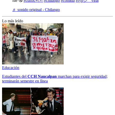
fue 🤤
#cdmx🇲🇽
#chilango
#comida
#fypシ゚viral
♬ sonido original - Chilango
Lo más leído
Educación
Estudiantes del
CCH
Naucalpan
marchan para exigir seguridad;
terminarán semestre en línea