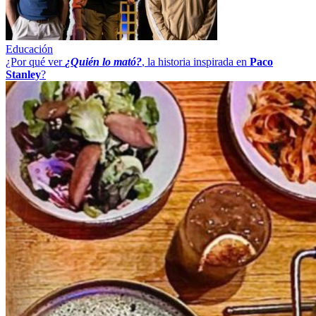
Educación
¿Por qué ver
¿Quién lo mató?
, la historia inspirada en
Paco
Stanley
?