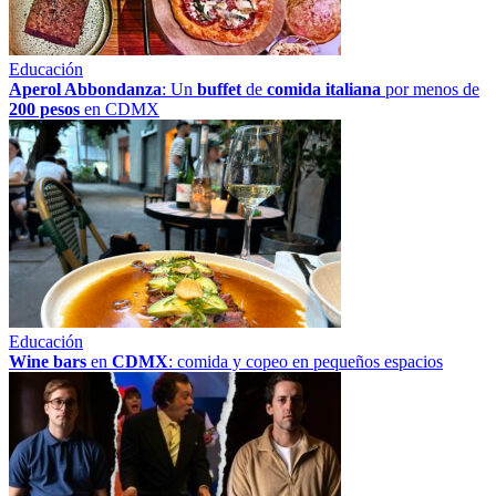
Educación
Aperol Abbondanza
: Un
buffet
de
comida italiana
por menos de
200 pesos
en CDMX
Educación
Wine bars
en
CDMX
: comida y copeo en pequeños espacios