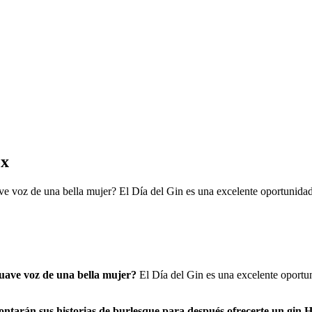
ox
ve voz de una bella mujer? El Día del Gin es una excelente oportunidad
suave voz de una bella mujer?
El Día del Gin es una excelente oportun
ontarán sus historias de burlesque para después ofrecerte un gin H