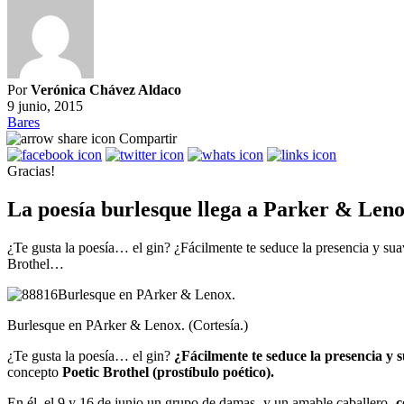
Por
Verónica Chávez Aldaco
9 junio, 2015
Bares
Compartir
Gracias!
La poesía burlesque llega a Parker & Len
¿Te gusta la poesía… el gin? ¿Fácilmente te seduce la presencia y sua
Brothel…
Burlesque en PArker & Lenox. (Cortesía.)
¿Te gusta la poesía… el gin?
¿Fácilmente te seduce la presencia y 
concepto
Poetic Brothel (prostíbulo poético).
En él, el 9 y 16 de junio un grupo de damas -y un amable caballero-
c