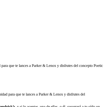
 para que te lances a Parker & Lenox y disfrutes del concepto Poetic
idad para que te lances a Parker & Lenox y disfrutes del
endrick’s,
y si lo aceptas, una de ellas -o él- susurrará a tu oído un