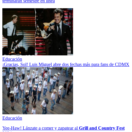
terminarán semestre en línea
Educación
¡Gracias, Sol! Luis Miguel abre dos fechas más para fans de CDMX
Educación
Yee-Haw! Lánzate a comer y zapatear al
Grill and Country Fest