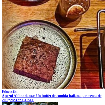
Educación
Aperol Abbondanza
: Un
buffet
de
comida italiana
por menos de
200 pesos
en CDMX