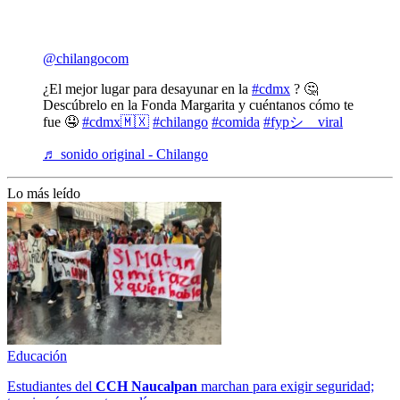
@chilangocom
¿El mejor lugar para desayunar en la
#cdmx
? 🤔
Descúbrelo en la Fonda Margarita y cuéntanos cómo te
fue 🤤
#cdmx🇲🇽
#chilango
#comida
#fypシ゚viral
♬ sonido original - Chilango
Lo más leído
Educación
Estudiantes del
CCH
Naucalpan
marchan para exigir seguridad;