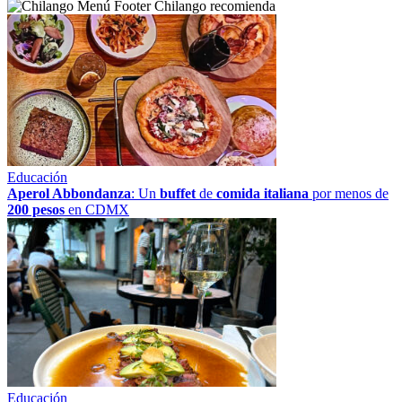
Chilango recomienda
Educación
Aperol Abbondanza
: Un
buffet
de
comida italiana
por menos de
200 pesos
en CDMX
Educación