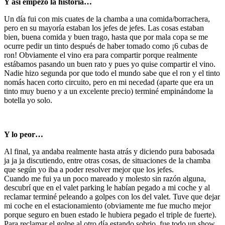
Y así empezó la historia…
Un día fui con mis cuates de la chamba a una comida/borrachera,
pero en su mayoría estaban los jefes de jefes. Las cosas estaban
bien, buena comida y buen trago, hasta que por mala copa se me
ocurre pedir un tinto después de haber tomado como ¡6 cubas de
ron! Obviamente el vino era para compartir porque realmente
estábamos pasando un buen rato y pues yo quise compartir el vino.
Nadie hizo segunda por que todo el mundo sabe que el ron y el tinto
nomás hacen corto circuito, pero en mi necedad (aparte que era un
tinto muy bueno y a un excelente precio) terminé empinándome la
botella yo solo.
Y lo peor…
Al final, ya andaba realmente hasta atrás y diciendo pura babosada
ja ja ja discutiendo, entre otras cosas, de situaciones de la chamba
que según yo iba a poder resolver mejor que los jefes.
Cuando me fui ya un poco mareado y molesto sin razón alguna,
descubrí que en el valet parking le habían pegado a mi coche y al
reclamar terminé peleando a golpes con los del valet. Tuve que dejar
mi coche en el estacionamiento (obviamente me fue mucho mejor
porque seguro en buen estado le hubiera pegado el triple de fuerte).
Para reclamar el golpe al otro día estando sobrio, fue todo un show.