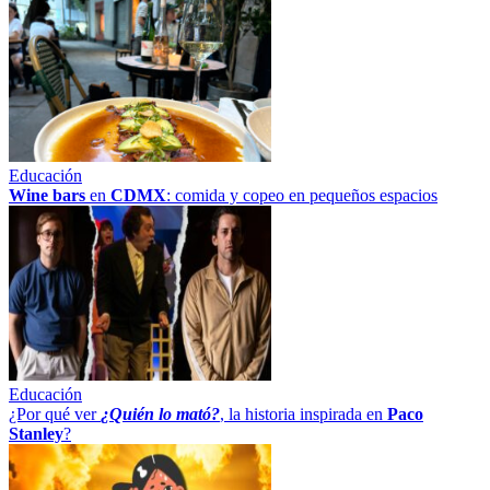
Educación
Wine bars
en
CDMX
: comida y copeo en pequeños espacios
Educación
¿Por qué ver
¿Quién lo mató?
, la historia inspirada en
Paco
Stanley
?