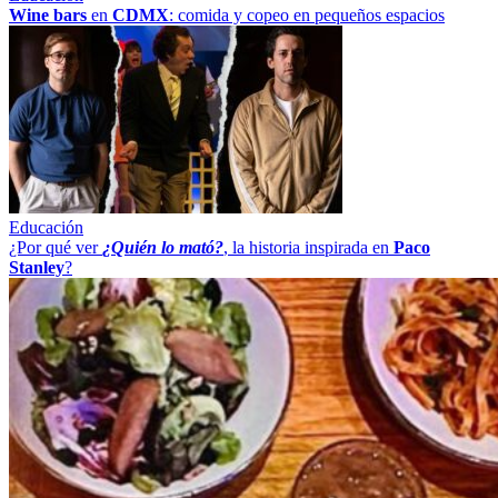
Wine bars
en
CDMX
: comida y copeo en pequeños espacios
Educación
¿Por qué ver
¿Quién lo mató?
, la historia inspirada en
Paco
Stanley
?