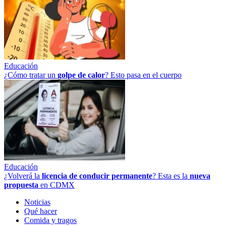
Educación
¿Cómo tratar un
golpe
de
calor
? Esto pasa en el cuerpo
Educación
¿Volverá la
licencia de conducir permanente
? Esta es la
nueva
propuesta
en CDMX
Noticias
Qué hacer
Comida y tragos